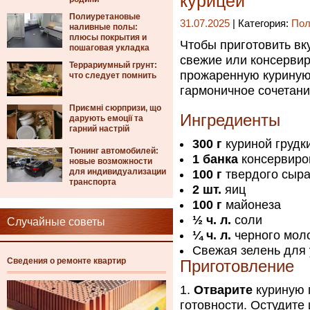
курицей
Полиуретановые
31.07.2025
| Категория:
Пол
наливные полы:
плюсы покрытия и
Чтобы приготовить вк
пошаговая укладка
свежие или консерви
Террариумный грунт:
прожаренную куриную 
что следует помнить
гармоничное сочетани
Приємні сюрпризи, що
Ингредиенты
дарують емоції та
гарний настрій
300 г
куриной грудк
Тюнинг автомобилей:
1 банка
консервиров
новые возможности
для индивидуализации
100 г
твердого сыр
транспорта
2 шт.
яиц
100 г
майонеза
½ ч. л.
соли
Случайные советы
¼ ч. л.
черного моло
Свежая зелень для
Сведения о ремонте квартир
Приготовление
Отварите
куриную 
готовности. Остудите 