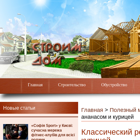
Главная
Строительство
Обустройство
Новые статьи
Главная
>
Полезный 
ананасом и курицей
«Софія Sport» у Києві:
Классический р
сучасна мережа
фітнес-клубів для всієї
родини