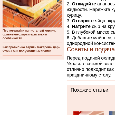
Откидайте
ананасы
жидкости. Нарежьте к
курицу.
Отварите
яйца вкру
Натрите
сыр на кру
Пустотелый и полнотелый кирпич:
В глубокой миске с
сравнение, характеристики и
Добавьте майонез, 
особенности
однородной консисте
Как правильно варить макароны царь
Советы и подача
чтобы они получились мягкими
Перед подачей охлади
Украсьте свежей зеле
отлично подходит как
праздничному столу.
Похожие статьи: