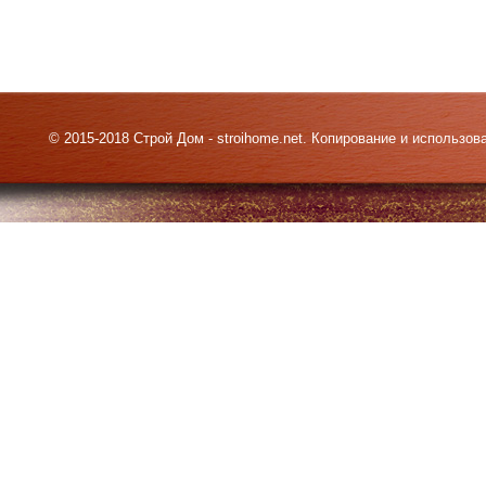
© 2015-2018 Строй Дом - stroihome.net. Копирование и использо