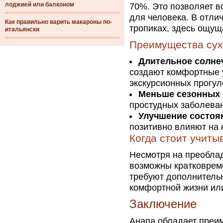
лоджией или балконом
70%. Это позволяет в
для человека. В отли
Как правильно варить макароны по-
тропиках, здесь ощущ
итальянски
Преимущества сух
Длительное солне
создают комфортные 
экскурсионных прогул
Меньше сезонных 
простудных заболеван
Улучшение состоя
позитивно влияют на 
Когда стоит учит
Несмотря на преоблад
возможны кратковрем
требуют дополнительн
комфортной жизни или
Заключение
Анапа обладает преи