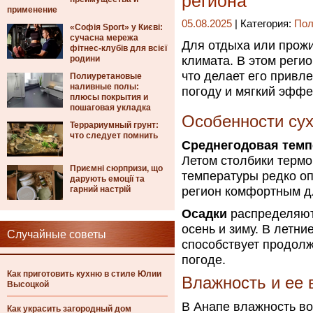
региона
применение
05.08.2025
| Категория:
Пол
«Софія Sport» у Києві:
сучасна мережа
Для отдыха или прож
фітнес-клубів для всієї
родини
климата. В этом реги
что делает его привл
Полиуретановые
наливные полы:
погоду и мягкий эффе
плюсы покрытия и
пошаговая укладка
Особенности сух
Террариумный грунт:
что следует помнить
Среднегодовая темп
Летом столбики термо
Приємні сюрпризи, що
температуры редко оп
дарують емоції та
гарний настрій
регион комфортным дл
Осадки
распределяют
осень и зиму. В летн
Случайные советы
способствует продолж
погоде.
Как приготовить кухню в стиле Юлии
Влажность и ее 
Высоцкой
В Анапе влажность во
Как украсить загородный дом