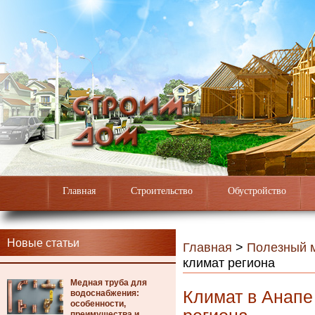
Главная
Строительство
Обустройство
Новые статьи
Главная
>
Полезный 
климат региона
Медная труба для
Климат в Анапе
водоснабжения:
особенности,
преимущества и