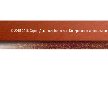
© 2015-2018 Строй Дом - stroihome.net. Копирование и использо