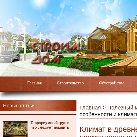
Главная
Строительство
Обустройство
Новые статьи
Главная
>
Полезный 
особенности и климат
Террариумный грунт:
Климат в древн
что следует помнить