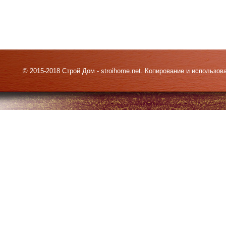
© 2015-2018 Строй Дом - stroihome.net. Копирование и использо