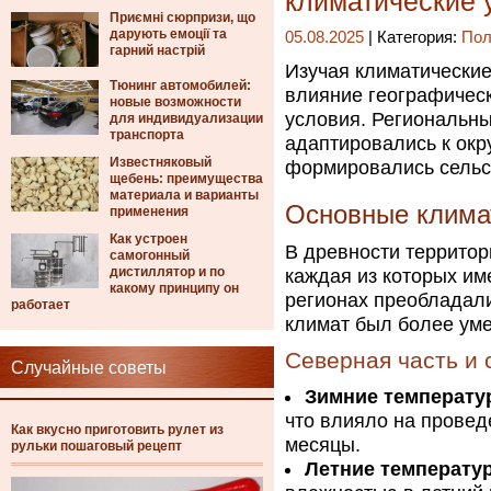
климатические 
Приємні сюрпризи, що
дарують емоції та
05.08.2025
| Категория:
Пол
гарний настрій
Изучая климатические
Тюнинг автомобилей:
влияние географическ
новые возможности
условия. Региональн
для индивидуализации
транспорта
адаптировались к ок
Известняковый
формировались сельс
щебень: преимущества
материала и варианты
Основные климат
применения
Как устроен
В древности территор
самогонный
дистиллятор и по
каждая из которых им
какому принципу он
регионах преобладали
работает
климат был более ум
Северная часть и 
Случайные советы
Зимние температу
что влияло на провед
Как вкусно приготовить рулет из
месяцы.
рульки пошаговый рецепт
Летние температу