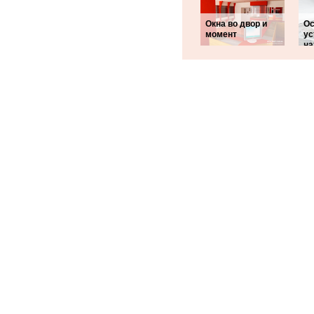
Окна во двор и
Ос
момент
ус
на