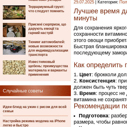
29.07.2025
| Категория:
Пол
Террариумный грунт:
Лучшее время д
что следует помнить
минуты
Приємні сюрпризи, що
Для сохранения ярког
дарують емоції та
гарний настрій
сохранности витамин
этого овощи приобрет
Тюнинг автомобилей:
Быстрая бланшировка 
новые возможности
для индивидуализации
последующему замора
транспорта
Известняковый
Как определить 
щебень: преимущества
материала и варианты
Цвет
: брокколи до
применения
Консистенция
: пр
должен быть чуть тве
Случайные советы
Время
: процесс не
витамина не сохранят
Рекомендации п
Идеи блюд на ужин с рисом для всей
семьи
Подготовка
: разбе
Настройка режима модема на iPhone
размера, чтобы равно
легко и быстро