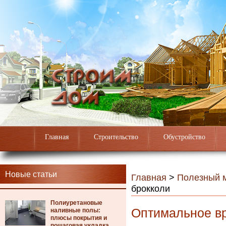
Главная
Строительство
Обустройство
Новые статьи
Главная
>
Полезный 
брокколи
Полиуретановые
Оптимальное в
наливные полы:
плюсы покрытия и
пошаговая укладка