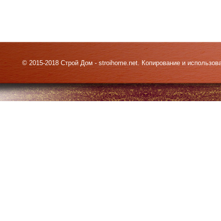
© 2015-2018 Строй Дом - stroihome.net. Копирование и использо