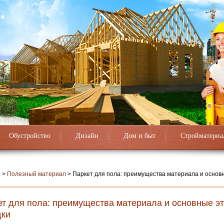
Обустройство
Дизайн
Дом и быт
Стройматериа
я
>
Полезный материал
>
Паркет для пола: преимущества материала и основ
ет для пола: преимущества материала и основные э
дки