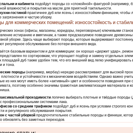
спальни и кабинета
подойдут породы со «спокойной» фактурой (например, б
ной влажности) и покрытия на масле для приятной тактильности.
кухни-гостиной
практичнее дуб или ясень с износостойким финишем, чтобы 
 загрязнения и частую уборку.
ы для коммерческих помещений: износостойкость и стабил
рческих зонах (офисы, магазины, коридоры, переговорные) ключевыми стано
вление истиранию и вмятинам, а также предсказуемое поведение древесины
вной уборке. Здесь чаще выбирают породы, которые выдерживают постоянну
ют регулярное обслуживание без потери внешнего вида.
аётся базовым вариантом и для коммерции: он хорошо «держит удар», ремон
представлен по сортировкам, что упрощает подбор и замену отдельных элем
 площадей дуб также удобен тем, что его внешний вид легко унифицировать
и и тона.
ческие породы
(например, мербау) нередко рассматривают для высокой прох
 плотности и устойчивости к механическим воздействиям. Однако важно учиты
ые из них могут иметь более «активный» цвет и особенности поведения при 
имата, поэтому особенно значимы грамотная акклиматизация материала и к
иниша.
максимальной проходимости
логично выбирать плотные и твёрдые породы (
 с профессиональными системами лака.
офисов со средним трафиком
подойдут дуб и ясень при условии строгого ко
ти и регулярного обслуживания покрытия.
он с частой уборкой
предпочтительнее стабильные породы и финиши, кото
о обновлять без заметных переходов.