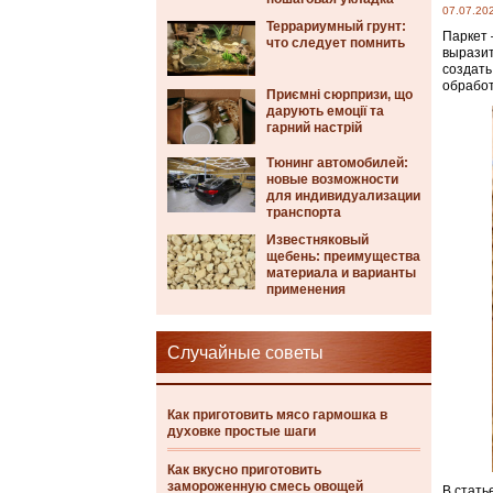
07.07.20
Террариумный грунт:
Паркет 
что следует помнить
выразит
создать
обработ
Приємні сюрпризи, що
дарують емоції та
гарний настрій
Тюнинг автомобилей:
новые возможности
для индивидуализации
транспорта
Известняковый
щебень: преимущества
материала и варианты
применения
Случайные советы
Как приготовить мясо гармошка в
духовке простые шаги
Как вкусно приготовить
замороженную смесь овощей
В стать