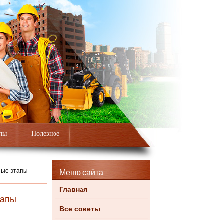
лы
Полезное
ные этапы
Меню сайта
Главная
тапы
Все советы