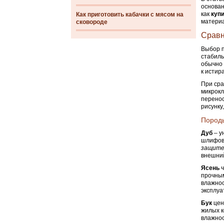
основан
как
куп
Как приготовить кабачки с мясом на
материа
сковороде
Сравн
Выбор п
стабиль
обычно 
к истир
При сра
микрокл
перенос
рисунку
Породы
Дуб
– у
шлифовк
защите
внешний
Ясень
ч
прочным
влажнос
эксплуа
Бук
цен
жилых к
влажнос