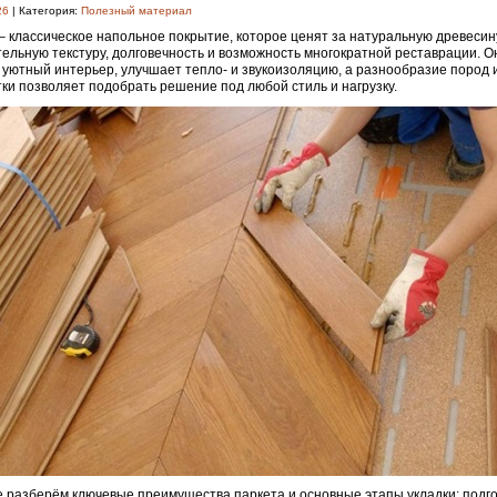
26
| Категория:
Полезный материал
– классическое напольное покрытие, которое ценят за натуральную древесин
ельную текстуру, долговечность и возможность многократной реставрации. О
 уютный интерьер, улучшает тепло- и звукоизоляцию, а разнообразие пород 
ки позволяет подобрать решение под любой стиль и нагрузку.
е разберём ключевые преимущества паркета и основные этапы укладки: подго