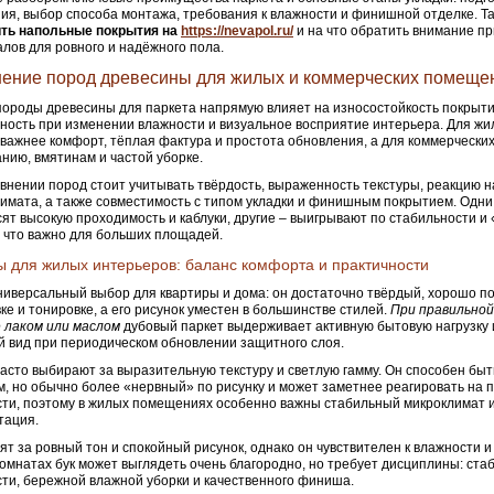
ия, выбор способа монтажа, требования к влажности и финишной отделке. Т
ить напольные покрытия на
https://nevapol.ru/
и на что обратить внимание п
лов для ровного и надёжного пола.
ение пород древесины для жилых и коммерческих помеще
ороды древесины для паркета напрямую влияет на износостойкость покрыти
ность при изменении влажности и визуальное восприятие интерьера. Для ж
важнее комфорт, тёплая фактура и простота обновления, а для коммерческих
анию, вмятинам и частой уборке.
внении пород стоит учитывать твёрдость, выраженность текстуры, реакцию 
имата, а также совместимость с типом укладки и финишным покрытием. Одн
ят высокую проходимость и каблуки, другие – выигрывают по стабильности и
, что важно для больших площадей.
 для жилых интерьеров: баланс комфорта и практичности
ниверсальный выбор для квартиры и дома: он достаточно твёрдый, хорошо п
е и тонировке, а его рисунок уместен в большинстве стилей.
При правильной
 лаком или маслом
дубовый паркет выдерживает активную бытовую нагрузку 
 вид при периодическом обновлении защитного слоя.
асто выбирают за выразительную текстуру и светлую гамму. Он способен быт
, но обычно более «нервный» по рисунку и может заметнее реагировать на
ти, поэтому в жилых помещениях особенно важны стабильный микроклимат и
тация.
ят за ровный тон и спокойный рисунок, однако он чувствителен к влажности и
омнатах бук может выглядеть очень благородно, но требует дисциплины: ста
ти, бережной влажной уборки и качественного финиша.