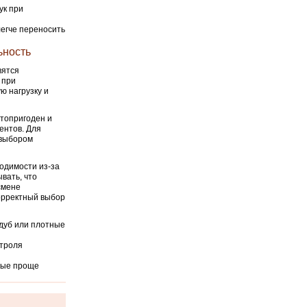
ук при
легче переносить
ьность
вятся
 при
ю нагрузку и
топригоден и
ентов. Для
 выбором
одимости из-за
вать, что
смене
орректный выбор
дуб или плотные
нтроля
рые проще