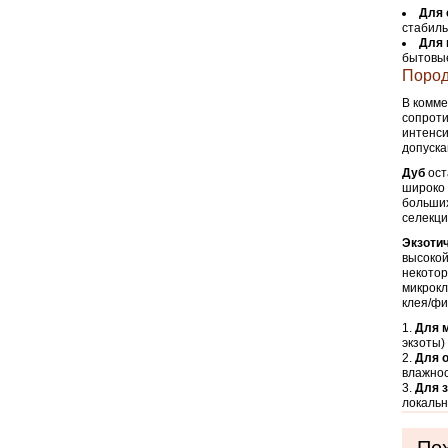
Для 
стабиль
Для 
бытовые
Пород
В комме
сопроти
интенси
допуска
Дуб
ост
широко 
больших
селекци
Экзоти
высокой
некотор
микрокл
клея/ф
Для 
экзоты)
Для 
влажнос
Для з
локальн