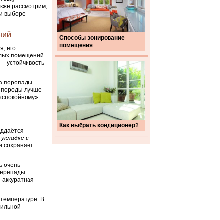
акже рассмотрим,
ри выборе
ний
Способы зонирование
помещения
я, его
илых помещений
 – устойчивость
на перепады
и породы лучше
 «спокойному»
Как выбрать кондиционер?
оддаётся
 укладке и
и сохраняет
ь очень
 перепады
 аккуратная
 температуре. В
бильной