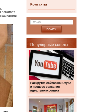
Контакты
у,
н помогает
и вариантов
Популярные советы
Раскрутка сайтов на Ютубе
и процесс создания
идеального ролика
товку