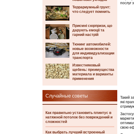
послуг 
Террариумный грунт:
что следует помнить
Приємні сюрпризи, що
дарують емоції та
гарний настрій
Тюнинг автомобилей:
новые возможности
для индивидуализации
транспорта
Известняковый
щебень: преимущества
материала и варианты
применения
Случайные советы
Такий з
які пра
отримую
Как правильно установить плинтус в
Застос
натяжной потолок без повреждений и
маркети
сложностей
оптимал
свою еф
Как выбрать лучший встроенный