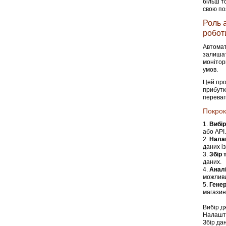
більш т
свою по
Роль 
роботи
Автомат
залишат
монітор
умов.
Цей про
прибутк
переваг
Покрок
Вибір
або API.
Нала
даних і
Збір 
даних.
Аналі
можливи
Генер
магазині
Вибір д
Налашт
Збір да