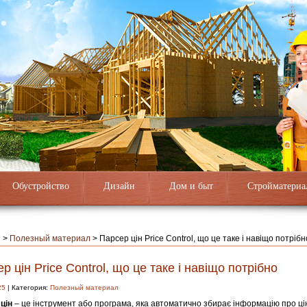
Обустройство
Дизайн
Дом и быт
Стройматериа
я
>
Полезный материал
>
Парсер цін Price Control, що це таке і навіщо потрібн
р цін Price Control, що це таке і навіщо потрібно
25
| Категория:
Полезный материал
цін
– це інструмент або програма, яка автоматично збирає інформацію про цін