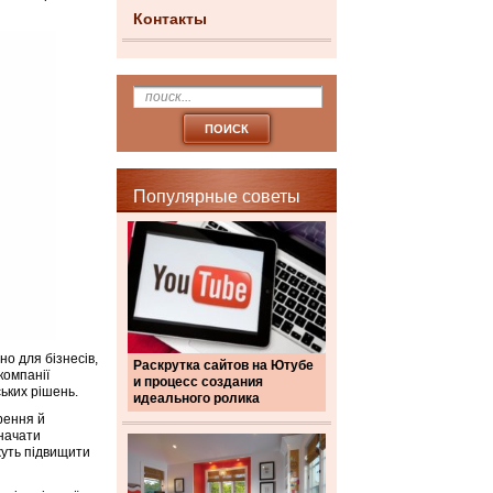
Контакты
Популярные советы
о для бізнесів,
Раскрутка сайтов на Ютубе
компанії
и процесс создания
ьких рішень.
идеального ролика
рення й
значати
ожуть підвищити