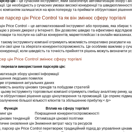
арсер цін
– це сучасний інструмент, який забезпечує автоматизацію збору і ан
ції. Це необхідність у сучасних умовах високої конкуренції та швидкоплинності
є компаніям залишатися на крок попереду та приймати обґрунтовані рішення
е парсер цін Price Control та як він змінює сферу торгівлі
цін Price Control – це автоматизований інструмент або програма, яка збирає т
цію з різних джерел у Інтернеті. Він дозволяє швидко та ефективно відслідков
 товари та послуги на сайтах конкурентів, маркетплейсах і в онлайн-магазинах.
 такому інструменту компанії отримують можливість оперативно реагувати на 
ати свої ціни та зберігати конкурентоспроможність. Це особливо важливо у су
 конкуренції, коли швидкість та точність прийняття рішень можуть визначити усп
сер цін Price Control змінює сферу торгівлі
 переваги використання парсерів цін:
матизація збору цінової інформації
шення людських помилок
ке отримання актуальних даних
ивість аналізу цінових трендів та побудови стратегій
 цьому інструменту торговельні компанії отримують глибшу аналітику ринку, 
и обґрунтовані рішення щодо ціноутворення та промоакцій. Це сприяє підви
 залученню більшої кількості клієнтів та збільшенню прибутку.< /p>
Функція
Вплив на сферу торгівлі
инг цін
Покращення конкурентоспроможності
цінових тенденцій
Оптимізація цінової політики
тичне оновлення цін
Зниження витрат часу та ресурсів
, парсер цін Price Control перетворює традиційний підхід до управління цінам