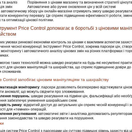
 та аналіз
Порівняння з цінами магазину та визначення стратегії ціноу
ція змін
Автоматичне або ручне оновлення цін у всій системі
 автоматичному збору цін онлайн-магазіни отримують змогу швидко реагувати
ігати конкурентну перевагу. Це сприяє підвищенню ефективності роботи, зм
та оптимізації цінової політики.
струмент Price Control допомагає в боротьбі з ціновими мані
йством
них умовах ринкової економіки контроль за цінами є важливим аспектом захист
чення чесної конкуренції. Інструмент Price Control, зокрема парсери цін, ств
 моніторингу і автоматичного аналізу цінових змін на різних платформах і тор
иках.
могою таких технологій можна швидко реагувати на будь-які несумлінні практ
сті для цінових маніпуляцій та шахрайства, що сприяє підвищенню довіри до 
и споживачів.
ce Control запобігає ціновим маніпуляціям та шахрайству
матизація моніторингу
: парсери дозволяють безперервно відстежувати цінові
ти аномалії, що можуть свідчити про зловживання.
лення порушень
: швидке реагування на підміни цін, фальсифікації або необґ
ння забезпечує уникнення шахрайських схем.
орість ринку
: відкритий доступ до актуальних цін сприяє чесній конкуренції і 
сті для «темних» операцій.
илення регулювання
: автоматичні звіти і аналітика допомагають регулятор
ння законодавства та швидко реагувати на порушення.
ки
ція систем Price Control з парсерами цін суттєво підвищує рівень захисту від ц