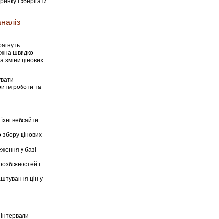
инку і зберігати
аналіз
рагнуть
ожна швидко
а зміни цінових
увати
ритм роботи та
 їхні вебсайти
 збору цінових
еження у базі
розбіжностей і
аштування цін у
 інтервали