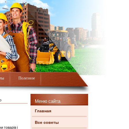
лы
Полезное
о
Меню сайта
Главная
Все советы
и товарів і