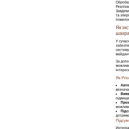
Обробка
Реаліза
Завдяки
та збер
помилок 
Як ін
шахра
У сучас
забезпе
систему
майданч
За допо
можливо
інтерес
Як Pri
Авто
визнача
Вияв
підвище
Проз
можливо
Підс
дотрима
Підсум
Интегра