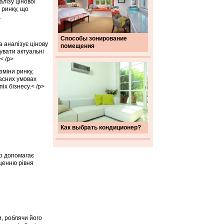
алізу цінової
 ринку, що
.
Способы зонирование
а аналізує цінову
помещения
увати актуальні
< /p>
зміни ринку,
часних умовах
іх бізнесу.< /p>
Как выбрать кондиционер?
що допомагає
щенню рівня
и, роблячи його