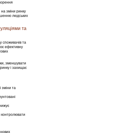
творення
 на зміни ринку
еншенню людських
пуляціями та
у споживачів та
орює ефективну
гових
ики, зменшувати
ринку і захищає
 зміни та
рунтовані
знижує
ам контролювати
інових