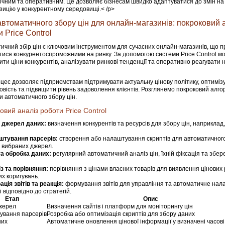
очним та оперативним. Це дозволяє бізнесам швидко адаптуватися до змін на р
зицію у конкурентному середовищі.< /p>
автоматичного збору цін для онлайн-магазинів: покроковий 
 Price Control
ичний збір цін є ключовим інструментом для сучасних онлайн-магазинів, що п
ися конкурентоспроможними на ринку. За допомогою системи Price Control м
ити ціни конкурентів, аналізувати ринкові тенденції та оперативно реагувати н
цес дозволяє підприємствам підтримувати актуальну цінову політику, оптиміз
овість та підвищити рівень задоволення клієнтів. Розглянемо покроковий алго
и автоматичного збору цін.
овий аналіз роботи Price Control
 джерел даних:
визначення конкурентів та ресурсів для збору цін, наприклад,
штування парсерів:
створення або налаштування скриптів для автоматичного
з вибраних джерел.
та обробка даних:
регулярний автоматичний аналіз цін, їхній фіксація та збер
з та порівняння:
порівняння з цінами власних товарів для виявлення цінових 
х коригувань.
ація звітів та реакція:
формування звітів для управління та автоматичне нал
 відповідно до стратегій.
Етап
Опис
жерел
Визначення сайтів і платформ для моніторингу цін
ування парсерів
Розробка або оптимізація скриптів для збору даних
них
Автоматичне оновлення цінової інформації у визначені часові