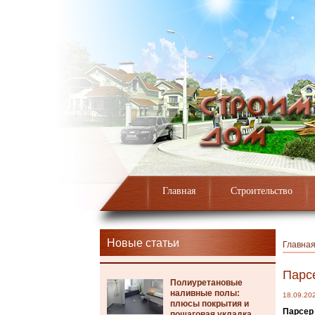
Главная
Строительство
Новые статьи
Главна
Парсе
Полиуретановые
наливные полы:
18.09.20
плюсы покрытия и
Парсер 
пошаговая укладка