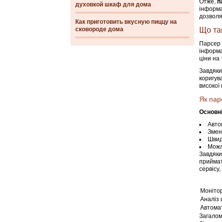
Отже,
п
духовкой шкаф для дома
інформа
дозволя
Как приготовить вкусную пиццу на
сковороде дома
Що так
Парсер 
інформа
ціни на
Завдяки
коригув
високої
Як пар
Основні
Авто
Змен
Швид
Можл
Завдяки
приймат
сервісу,
Монітор
Аналіз 
Автома
Загалом