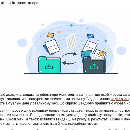
з різних інтернет-джерел.
асіб дозволяє швидко та ефективно моніторити зміни цін, що особливо актуальн
гнуть залишатися конкурентоспроможними на ринку. За допомогою
парсер цін
ть актуальні дані у реальному часі, що сприяє швидкому прийняттю управлінс
ування
парсер цін
є важливим елементом у стратегічному плануванні ціноутво
нгових кампаніях. Воно дозволяє аналізувати цінову політику конкурентів, ви
ьні цінові рівні, а також виявляти тенденції на ринку. В результаті, бізнеси м
ективність і пропонувати клієнтам більш привабливі умови.