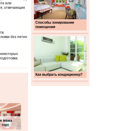
йте или
ия, отвечающие
Способы зонирование
помещения
тв.
ловки без пятен
 некоторых
подготовка
Как выбрать кондиционер?
де мама
 торт