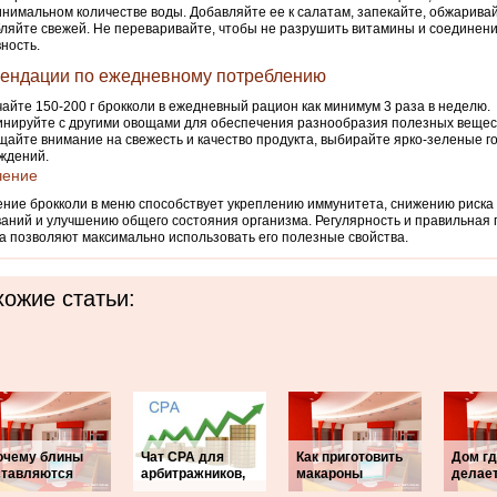
инимальном количестве воды. Добавляйте ее к салатам, запекайте, обжарива
ляйте свежей. Не переваривайте, чтобы не разрушить витамины и соединен
вность.
ендации по ежедневному потреблению
айте 150-200 г брокколи в ежедневный рацион как минимум 3 раза в неделю.
нируйте с другими овощами для обеспечения разнообразия полезных вещес
айте внимание на свежесть и качество продукта, выбирайте ярко-зеленые го
ждений.
чение
ние брокколи в меню способствует укреплению иммунитета, снижению риска
аний и улучшению общего состояния организма. Регулярность и правильная 
а позволяют максимально использовать его полезные свойства.
ожие статьи:
очему блины
Чат CPA для
Как приготовить
Дом г
ставляются
арбитражников,
макароны
делает