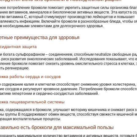
ное потребление брокколи помогает укрепить защитные силы организма бла
нию витаминов, минералов и биологически активных веществ. Эта капуста с
тво витамина C, который стимулирует производство лейкоцитов и повышает
вляемость инфекциям. Включайте брокколи в разнообразные блюда, чтобы о
м необходимыми элементами для долгосрочного здоровья.
етные преимущества для здоровья
сидантная защита
и богата сульфорафаном – соединением, способным neutralize свободные ра
 риск развития онкологических заболеваний. Исследования показывают, что
ление брокколи помогает снизить уровень окислительного стресса в клетках,
ить регенерацию.
жка работы сердца и сосудов
 содержание калия и клетчатки способствует снижению уровня холестерина,
ие сосудов и регулирует кровяное давление. Потребление брокколи способст
ктике гипертонии и сердечно-сосудистых заболеваний.
ржка пищеварительной системы
ка, содержащаяся в брокколи, улучшает моторику кишечника и снижает риск з
ы группы B поддерживают обмен веществ, способствуя свежести кишечной 
вращая воспалительные процессы.
равильно есть брокколи для максимальной пользы
охранить максимальное количество витаминов и активных веществ, готовьте 