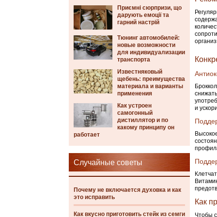
Приємні сюрпризи, що
Регуляр
дарують емоції та
содержа
гарний настрій
количес
сопроти
Тюнинг автомобилей:
организ
новые возможности
для индивидуализации
Конкр
транспорта
Известняковый
Антиок
щебень: преимущества
материала и варианты
Броккол
применения
снижать
употреб
Как устроен
и ускор
самогонный
дистиллятор и по
Поддер
какому принципу он
Высокое
работает
состоян
профила
Подде
Случайные советы
Клетчат
Витамин
предот
Почему не включается духовка и как
это исправить
Как п
Как вкусно приготовить стейк из семги
Чтобы с