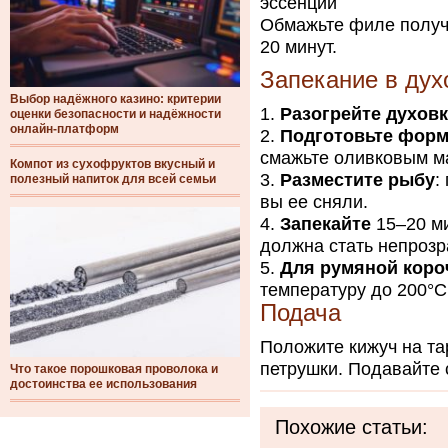
эссенции
Обмажьте филе получ
20 минут.
Запекание в дух
Выбор надёжного казино: критерии
Разогрейте духов
оценки безопасности и надёжности
онлайн-платформ
Подготовьте фор
смажьте оливковым м
Компот из сухофруктов вкусный и
Разместите рыбу
:
полезный напиток для всей семьи
вы ее сняли.
Запекайте
15–20 ми
должна стать непрозр
Для румяной коро
температуру до 200°C
Подача
Положите кижуч на та
петрушки. Подавайте 
Что такое порошковая проволока и
достоинства ее использования
Похожие статьи: