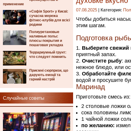
духовке вкусно
применение
07.08.2025
| Категория:
Пол
«Софія Sport» у Києві:
сучасна мережа
Чтобы добиться насыщ
фітнес-клубів для всієї
родини
этим шагам.
Полиуретановые
наливные полы:
Подготовка рыб
плюсы покрытия и
пошаговая укладка
Выберите свежий 
Террариумный грунт:
приятный запах.
что следует помнить
Очистите рыбу
: а
нежное блюдо, или ос
Приємні сюрпризи, що
Обработайте фил
дарують емоції та
гарний настрій
водой и просушите б
Маринад
Приготовьте смесь из:
Случайные советы
2 столовые ложки о
сока половины лим
1 чайной ложки сол
по желанию:
измель