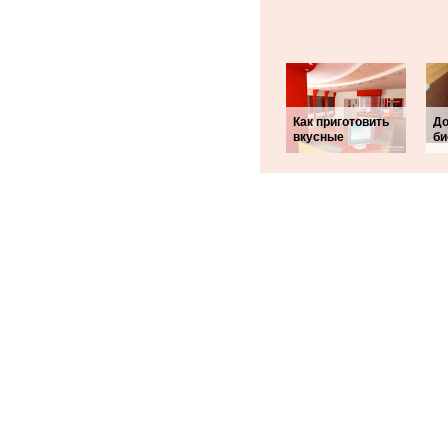
Как приготовить
До
вкусные
би