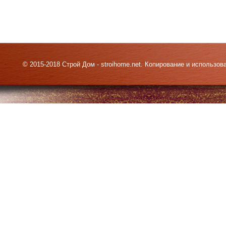
© 2015-2018 Строй Дом - stroihome.net. Копирование и использо