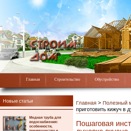
Главная
Строительство
Обустройство
Новые статьи
Главная
>
Полезный 
приготовить кижуч в д
Медная труба для
Пошаговая инст
водоснабжения:
особенности,
преимущества и