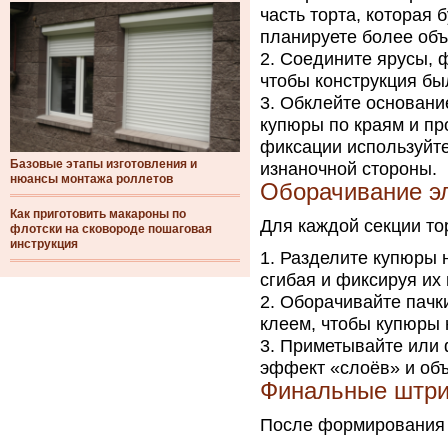
часть торта, которая 
планируете более объ
Соедините ярусы, ф
чтобы конструкция бы
Обклейте основание
купюры по краям и пр
фиксации используйт
Базовые этапы изготовления и
изнаночной стороны.
нюансы монтажа роллетов
Оборачивание э
Как приготовить макароны по
Для каждой секции то
флотски на сковороде пошаговая
инструкция
Разделите купюры н
сгибая и фиксируя их
Оборачивайте пачки
клеем, чтобы купюры 
Приметывайте или 
эффект «слоёв» и объ
Финальные штри
После формирования 