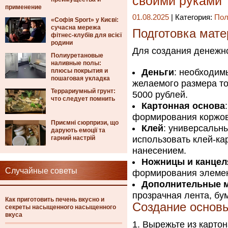
своими руками
применение
01.08.2025
| Категория:
Пол
«Софія Sport» у Києві:
сучасна мережа
Подготовка мате
фітнес-клубів для всієї
родини
Для создания денежно
Полиуретановые
наливные полы:
плюсы покрытия и
Деньги
: необходим
пошаговая укладка
желаемого размера то
Террариумный грунт:
5000 рублей.
что следует помнить
Картонная основа
формирования коржов
Приємні сюрпризи, що
Клей
: универсальны
дарують емоції та
гарний настрій
использовать клей-к
нанесением.
Ножницы и канцел
Случайные советы
формирования элемен
Дополнительные 
прозрачная лента, бу
Как приготовить печень вкусно и
Создание основы
секреты насыщенного насыщенного
вкуса
Вырежьте из картон