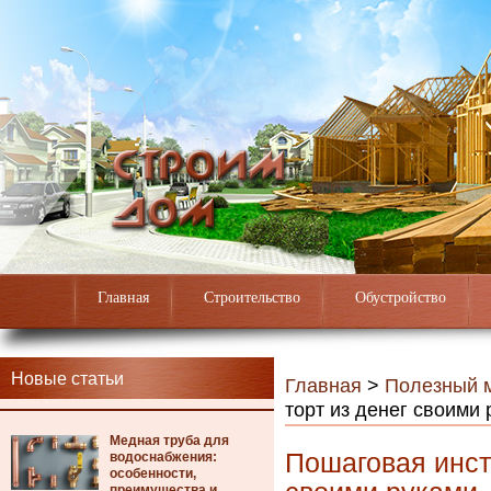
Главная
Строительство
Обустройство
Новые статьи
Главная
>
Полезный 
торт из денег своими
Медная труба для
Пошаговая инстр
водоснабжения:
особенности,
преимущества и