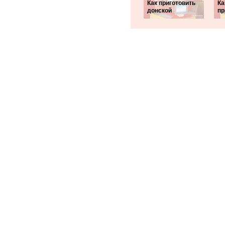
Как приготовить
Ка
донской
пр