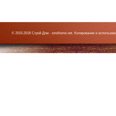
© 2015-2018 Строй Дом - stroihome.net. Копирование и использо