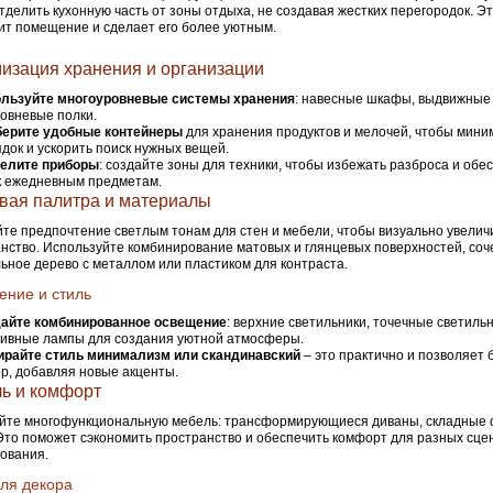
тделить кухонную часть от зоны отдыха, не создавая жестких перегородок. Э
т помещение и сделает его более уютным.
изация хранения и организации
льзуйте многоуровневые системы хранения
: навесные шкафы, выдвижные
овневые полки.
ерите удобные контейнеры
для хранения продуктов и мелочей, чтобы мини
док и ускорить поиск нужных вещей.
елите приборы
: создайте зоны для техники, чтобы избежать разброса и об
к ежедневным предметам.
вая палитра и материалы
те предпочтение светлым тонам для стен и мебели, чтобы визуально увелич
нство. Используйте комбинирование матовых и глянцевых поверхностей, соч
ьное дерево с металлом или пластиком для контраста.
ние и стиль
айте комбинированное освещение
: верхние светильники, точечные светильн
ивные лампы для создания уютной атмосферы.
райте стиль минимализм или скандинавский
– это практично и позволяет 
р, добавляя новые акценты.
ь и комфорт
йте многофункциональную мебель: трансформирующиеся диваны, складные
Это поможет сэкономить пространство и обеспечить комфорт для разных сце
ования.
ля декора