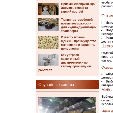
чтобы о
Приємні сюрпризи, що
расшири
дарують емоції та
гарний настрій
Оптим
Тюнинг автомобилей:
Испо
новые возможности
многоур
для индивидуализации
Подб
транспорта
беспоря
Известняковый
Разд
щебень: преимущества
доступ 
материала и варианты
Цвето
применения
Отдавай
Как устроен
простра
самогонный
натурал
дистиллятор и по
какому принципу он
Освеще
работает
Созд
декорат
Выби
Случайные советы
интерье
Мебел
Выбира
столы. 
использ
Идеи д