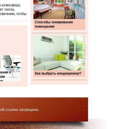
ю атмосферу.
ят тепла.
свечники, чтобы
Способы зонирование
помещения
ания к
Как выбрать кондиционер?
ным
ам
мой ссылки запрещено.