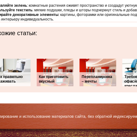
вляйте зелень
: комнатные растения оживят пространство и создадут уютну
льзуйте текстиль
: мягкие подушки, пледы и шторы подчеркнут стиль и добав
райте декоративные элементы
: картины, фоторамки или оригинальные под
 интерьеру индивидуальность.
ожие статьи:
ак правильно
Как приготовить
Перепланировка
Требов
хаживать
вкусный
– мечты
офис
кресл
Копирование и использование материалов сайта, без обратной индексируе