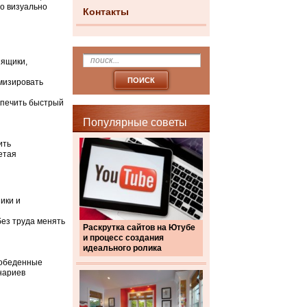
то визуально
Контакты
 ящики,
мизировать
еспечить быстрый
Популярные советы
ить
етая
ики и
без труда менять
Раскрутка сайтов на Ютубе
и процесс создания
идеального ролика
 обеденные
нариев