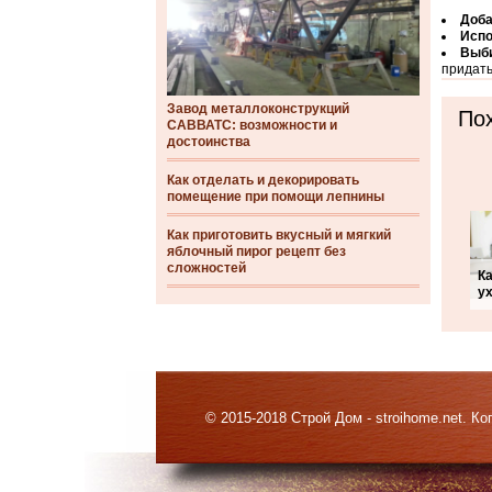
Доба
Испо
Выби
придать
Завод металлоконструкций
Пох
САВВАТС: возможности и
достоинства
Как отделать и декорировать
помещение при помощи лепнины
Как приготовить вкусный и мягкий
яблочный пирог рецепт без
сложностей
К
у
© 2015-2018 Строй Дом - stroihome.net. 