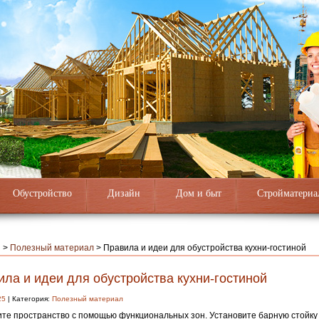
Обустройство
Дизайн
Дом и быт
Стройматериа
я
>
Полезный материал
>
Правила и идеи для обустройства кухни-гостиной
ла и идеи для обустройства кухни-гостиной
25
| Категория:
Полезный материал
те пространство с помощью функциональных зон. Установите барную стойку 