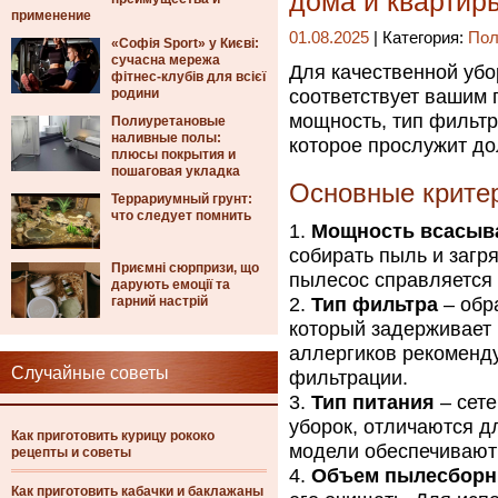
дома и квартир
применение
01.08.2025
| Категория:
Пол
«Софія Sport» у Києві:
сучасна мережа
Для качественной убо
фітнес-клубів для всієї
родини
соответствует вашим 
мощность, тип фильтр
Полиуретановые
наливные полы:
которое прослужит до
плюсы покрытия и
пошаговая укладка
Основные крите
Террариумный грунт:
что следует помнить
Мощность всасыв
собирать пыль и загр
Приємні сюрпризи, що
пылесос справляется 
дарують емоції та
гарний настрій
Тип фильтра
– обр
который задерживает
аллергиков рекоменд
Случайные советы
фильтрации.
Тип питания
– сет
уборок, отличаются 
Как приготовить курицу рококо
модели обеспечивают 
рецепты и советы
Объем пылесборн
Как приготовить кабачки и баклажаны