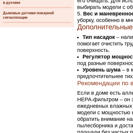
его очищать. Для исп
в духовке
выбирать модели с об
Вес и маневренно
Дымовые датчики пожарной
сигнализации
уборку, особенно в м
Дополнительные
Тип насадок
– нали
помогает очистить тр
поверхность.
Регулятор мощнос
под разные поверхнос
Уровень шума
– в 
предпочтительнее тих
Рекомендации по 
Если в доме есть алл
HEPA-фильтром – он 
ежедневных влажных 
модели с мощностью н
обратить внимание н
пылесборника и доста
площади без частых 