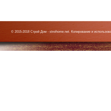
© 2015-2018 Строй Дом - stroihome.net. Копирование и использо