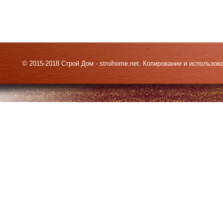
© 2015-2018 Строй Дом - stroihome.net. Копирование и использо