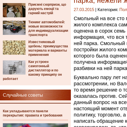
парка, нежели 
Приємні сюрпризи, що
дарують емоції та
27.03.2015
| Категория:
Пол
гарний настрій
Смольный на все сто 
Тюнинг автомобилей:
жилого комплекса сам
новые возможности
оценена в сорок семь
для индивидуализации
транспорта
информация, что вся 
Известняковый
ней парка. Смольный 
щебень: преимущества
постройки жилого ком
материала и варианты
применения
которого была оценен
получена информация,
Как устроен
самогонный
разбивки на ней парка
дистиллятор и по
какому принципу он
Буквально пару лет н
работает
рассмотрении, но Вал
то время решение о т
Случайные советы
оказалась против. Се
данный вопрос на все
настоящий момент от
Как укладываются панели
политику, торговлю, 
перекрытия: правила и требования
написать обращение к