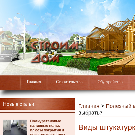
Главная
Строительство
Обустройство
Новые статьи
Главная
>
Полезный 
выбрать?
Полиуретановые
Виды штукатурк
наливные полы:
плюсы покрытия и
пошаговая укладка