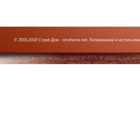
© 2015-2018 Строй Дом - stroihome.net. Копирование и использо