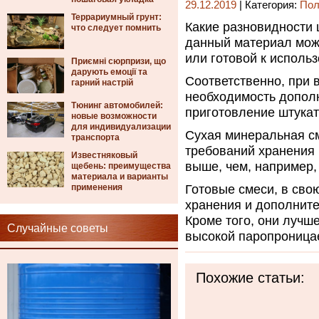
29.12.2019
| Категория:
Пол
Террариумный грунт:
Какие разновидности 
что следует помнить
данный материал може
или готовой к исполь
Приємні сюрпризи, що
дарують емоції та
Соответственно, при 
гарний настрій
необходимость допол
Тюнинг автомобилей:
приготовление штукат
новые возможности
для индивидуализации
Сухая минеральная с
транспорта
требований хранения 
Известняковый
выше, чем, например,
щебень: преимущества
материала и варианты
применения
Готовые смеси, в сво
хранения и дополните
Кроме того, они лучш
Случайные советы
высокой паропроница
Похожие статьи: