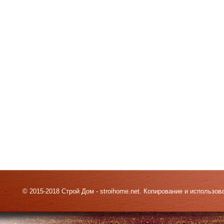
© 2015-2018 Строй Дом - stroihome.net. Копирование и использо