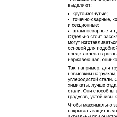
выделяют:
крутоизогнутые;
точечно-сварные, к
и секционные;
штампосварные и т.
Отдельно стоит расска
могут изготавливатьс
основой для подобной
представлена в разны
нержавеющая, оцинко
Так, например, для т
невысоким нагрузкам,
углеродистой стали. 
химикаты, лучше отда
стали. Они способны 
градусов, устойчивы 
Чтобы максимально за
покрывать защитным с
актуальны при обустр