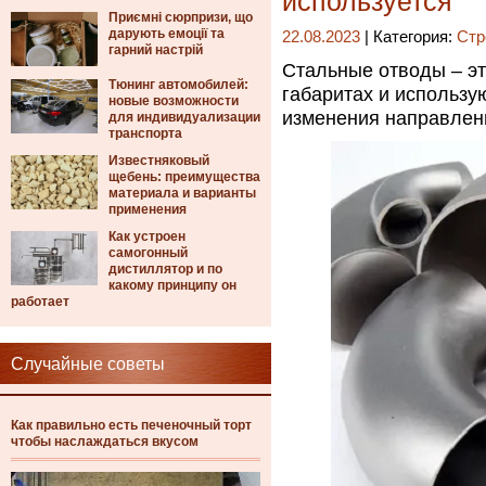
используется
Приємні сюрпризи, що
дарують емоції та
22.08.2023
| Категория:
Стр
гарний настрій
Стальные отводы – эт
Тюнинг автомобилей:
габаритах и использу
новые возможности
изменения направлени
для индивидуализации
транспорта
Известняковый
щебень: преимущества
материала и варианты
применения
Как устроен
самогонный
дистиллятор и по
какому принципу он
работает
Случайные советы
Как правильно есть печеночный торт
чтобы наслаждаться вкусом