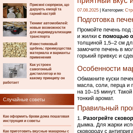
приятный вкус и
Приємні сюрпризи, що
дарують емоції та
07.08.2025
| Категория:
Стр
гарний настрій
Подготовка пече
Тюнинг автомобилей:
новые возможности
Промойте печень под 
для индивидуализации
и жилки
с помощью 
транспорта
толщиной 1,5–2 см д
Известняковый
щебень: преимущества
замочите печень в мол
материала и варианты
горький привкус и сде
применения
Как устроен
Особенности ма
самогонный
дистиллятор и по
Обмакните куски пече
какому принципу он
работает
масла, соли, перца и
на 10–15 минут. Тако
тонкий аромат.
Случайные советы
Правильный про
Как оформить брови дома пошаговая
Разогрейте сково
инструкция и советы
дымка. Для жарки исп
сковороду с антиприг
Как приготовить вкусные макароны с