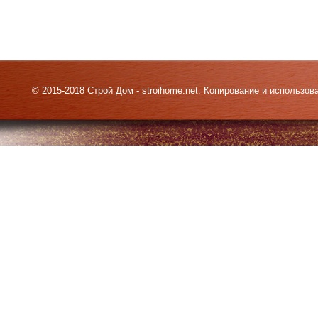
© 2015-2018 Строй Дом - stroihome.net. Копирование и использо