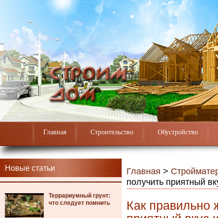
Главная
Строительство
Обустройство
Новые статьи
Главная
>
Строймате
получить приятный вк
Террариумный грунт:
Как правильно 
что следует помнить