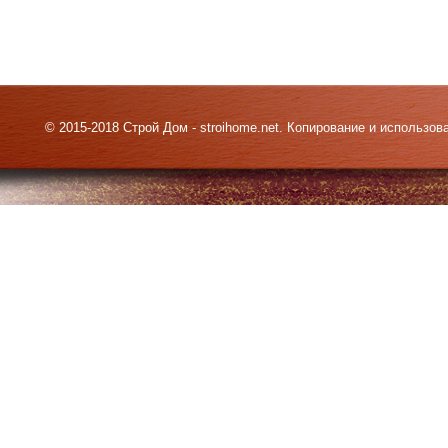
© 2015-2018 Строй Дом - stroihome.net. Копирование и использо