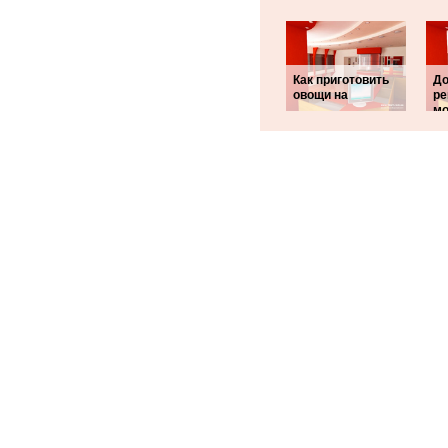
Как приготовить
Д
овощи на
ре
мо