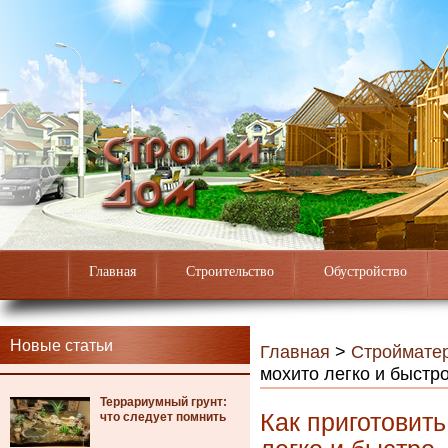
Главная
Строительство
Обустройство
Новые статьи
Главная
>
Строймате
мохито легко и быстр
Террариумный грунт:
Как приготовит
что следует помнить