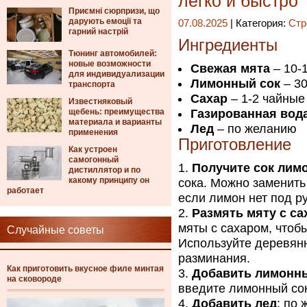
легко и быстро
Приємні сюрпризи, що
дарують емоції та
07.08.2025
| Категория:
Стр
гарний настрій
Ингредиенты
Тюнинг автомобилей:
новые возможности
Свежая мята
– 10-
для индивидуализации
Лимонный сок
– 30
транспорта
Сахар
– 1-2 чайные
Известняковый
щебень: преимущества
Газированная вод
материала и варианты
Лед
– по желанию
применения
Приготовление
Как устроен
самогонный
Получите сок лим
дистиллятор и по
какому принципу он
сока. Можно заменить
работает
если лимон нет под ру
Размять мяту с с
мяты с сахаром, что
Случайные советы
Используйте деревян
разминания.
Как приготовить вкусное филе минтая
Добавить лимонн
на сковороде
введите лимонный сок
Добавить лед
: по