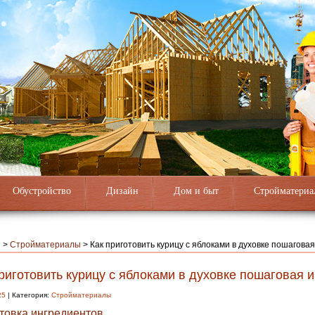
Обустройство
Дизайн
Дом и быт
Стройматериа
я
>
Стройматериалы
>
Как приготовить курицу с яблоками в духовке пошагова
риготовить курицу с яблоками в духовке пошаговая 
25
| Категория:
Стройматериалы
товка ингредиентов