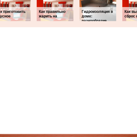
к приготовить
Как правильно
Гидроизоляция в
Как в
кусное
жарить на
доме:
сброс 
разнообразие