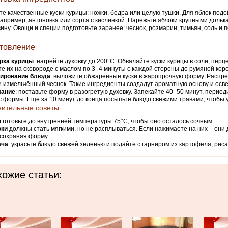
е качественные куски курицы: ножки, бедра или целую тушки. Для яблок под
например, антоновка или сорта с кислинкой. Нарежьте яблоки крупными дольк
ину. Овощи и специи подготовьте заранее: чеснок, розмарин, тимьян, соль и п
товление
рка курицы
: нагрейте духовку до 200°C. Обваляйте куски курицы в соли, перц
е их на сковороде с маслом по 3–4 минуты с каждой стороны до румяной коро
ирование блюда
: выложите обжаренные куски в жаропрочную форму. Распре
и измельчённый чеснок. Такие ингредиенты создадут ароматную основу и осве
кание
: поставьте форму в разогретую духовку. Запекайте 40–50 минут, перио
с формы. Еще за 10 минут до конца посыпьте блюдо свежими травами, чтобы 
нительные советы
о
готовьте до внутренней температуры 75°C, чтобы оно осталось сочным.
оки
должны стать мягкими, но не расплываться. Если нажимаете на них – они
 сохраняя форму.
ача
: украсьте блюдо свежей зеленью и подайте с гарниром из картофеля, рис
ожие статьи: