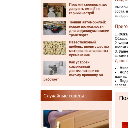
Приємні сюрпризи, що
Выберит
дарують емоції та
сорта, 
гарний настрій
сердцев
Тюнинг автомобилей:
Приго
новые возможности
для индивидуализации
Обжа
транспорта
Обжарьт
Известняковый
Форм
щебень: преимущества
яблоки 
материала и варианты
Запе
применения
соками 
Допол
Как устроен
самогонный
Мяс
дистиллятор и по
Ябл
какому принципу он
давить,
работает
Под
салата.
Случайные советы
Пох