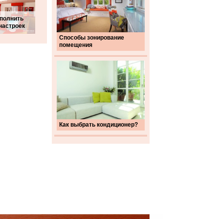
ыполнить
настроек
Способы зонирование
помещения
Как выбрать кондиционер?