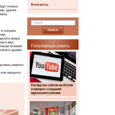
Контакты
ойдут сочные
ами, удаляя
ерец.
е и специях.
чки.
делите вокруг
жать вкус.
Популярные советы
дически поливая
усилить аромат.
 должны немного
а или овощного
Раскрутка сайтов на Ютубе
и процесс создания
идеального ролика