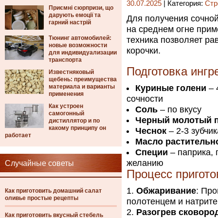
30.07.2025
| Категория:
Стр
Приємні сюрпризи, що
дарують емоції та
Для получения сочной
гарний настрій
на среднем огне прим
Тюнинг автомобилей:
техника позволяет ра
новые возможности
корочки.
для индивидуализации
транспорта
Подготовка ингр
Известняковый
щебень: преимущества
материала и варианты
Куриные голени
– 
применения
сочности
Как устроен
Соль
– по вкусу
самогонный
Черный молотый 
дистиллятор и по
какому принципу он
Чеснок
– 2-3 зубчи
работает
Масло растительн
Специи
– паприка, 
желанию
Случайные советы
Процесс пригото
Обжаривание
: Пр
Как приготовить домашний салат
оливье простые рецепты
полотенцем и натрит
Разогрев сковоро
Как приготовить вкусный стебель