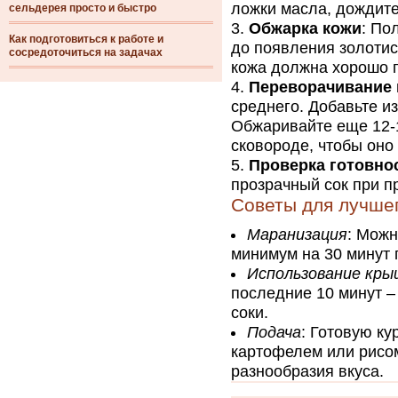
ложки масла, дождите
сельдерея просто и быстро
Обжарка кожи
: По
Как подготовиться к работе и
до появления золотис
сосредоточиться на задачах
кожа должна хорошо 
Переворачивание 
среднего. Добавьте и
Обжаривайте еще 12-1
сковороде, чтобы оно
Проверка готовно
прозрачный сок при п
Советы для лучшег
Маранизация
: Можн
минимум на 30 минут 
Использование кры
последние 10 минут –
соки.
Подача
: Готовую к
картофелем или рисом
разнообразия вкуса.