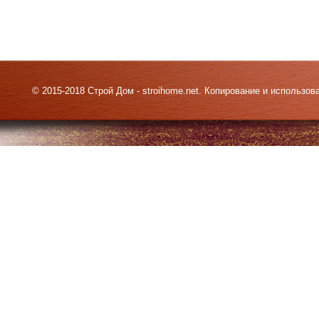
© 2015-2018 Строй Дом - stroihome.net. Копирование и использо