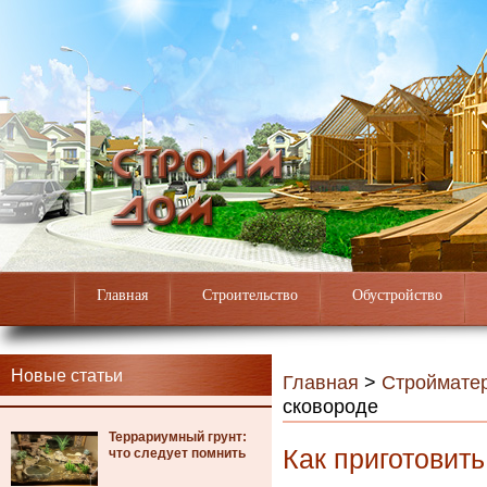
Главная
Строительство
Обустройство
Новые статьи
Главная
>
Строймате
сковороде
Террариумный грунт:
Как приготовить
что следует помнить