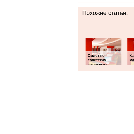
Похожие статьи:
Омлет по
Ка
советским
ма
школьным