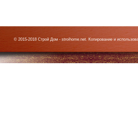
© 2015-2018 Строй Дом - stroihome.net. Копирование и использо