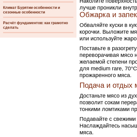
Наколите поверхность
лучше проникли внутр
Климат Бурятии особенности и
сезонные особенности
Обжарка и запе
Расчёт фундаментов: как грамотно
Обваляйте куски в ку
сделать
корочки. Выложите мя
или используйте жаро
Поставьте в разогрет
переворачивая мясо 
желаемой степени про
для medium rare, 70°
прожаренного мяса.
Подача и отдых 
Достаньте мясо из дух
позволит сокам перер
тонкими ломтиками пр
Подавайте с свежими
Наслаждайтесь насыщ
мяса.