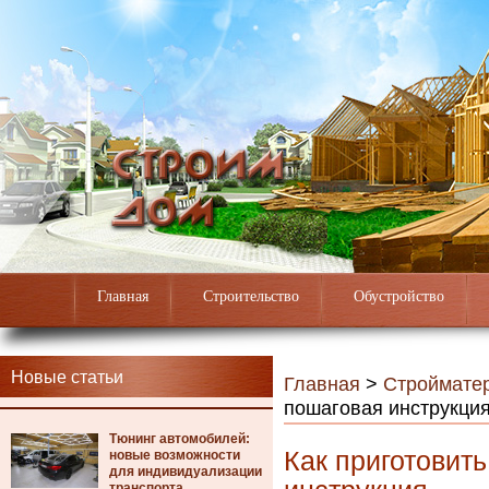
Главная
Строительство
Обустройство
Новые статьи
Главная
>
Строймате
пошаговая инструкци
Тюнинг автомобилей:
Как приготовить
новые возможности
для индивидуализации
транспорта