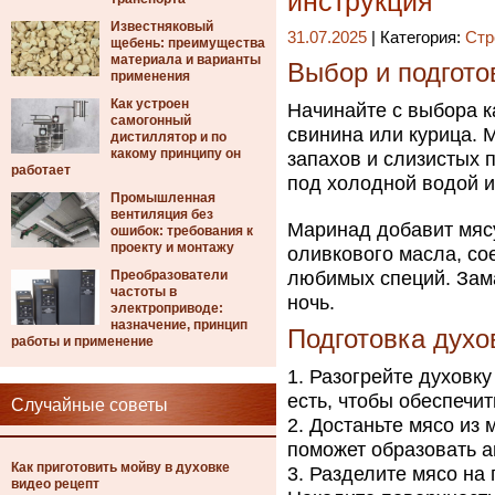
инструкция
Известняковый
31.07.2025
| Категория:
Стр
щебень: преимущества
материала и варианты
Выбор и подгото
применения
Как устроен
Начинайте с выбора к
самогонный
свинина или курица. 
дистиллятор и по
какому принципу он
запахов и слизистых 
работает
под холодной водой 
Промышленная
вентиляция без
Маринад добавит мясу
ошибок: требования к
проекту и монтажу
оливкового масла, сое
Преобразователи
любимых специй. Зама
частоты в
ночь.
электроприводе:
назначение, принцип
Подготовка духо
работы и применение
Разогрейте духовку
есть, чтобы обеспечи
Случайные советы
Достаньте мясо из 
поможет образовать а
Как приготовить мойву в духовке
Разделите мясо на 
видео рецепт