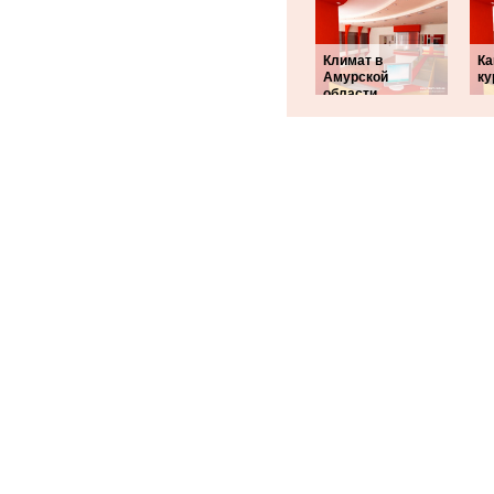
Климат в
Ка
Амурской
ку
области