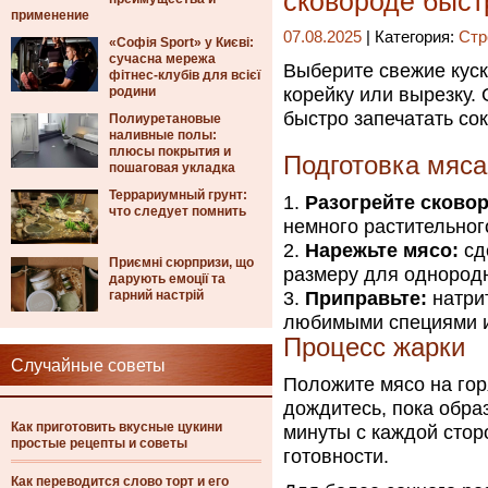
сковороде быст
применение
07.08.2025
| Категория:
Стр
«Софія Sport» у Києві:
сучасна мережа
Выберите свежие куск
фітнес-клубів для всієї
родини
корейку или вырезку.
быстро запечатать сок
Полиуретановые
наливные полы:
плюсы покрытия и
Подготовка мяса
пошаговая укладка
Террариумный грунт:
Разогрейте сковор
что следует помнить
немного растительног
Нарежьте мясо:
сд
Приємні сюрпризи, що
размеру для однород
дарують емоції та
гарний настрій
Приправьте:
натрит
любимыми специями и
Процесс жарки
Случайные советы
Положите мясо на гор
дождитесь, пока образ
Как приготовить вкусные цукини
минуты с каждой стор
простые рецепты и советы
готовности.
Как переводится слово торт и его