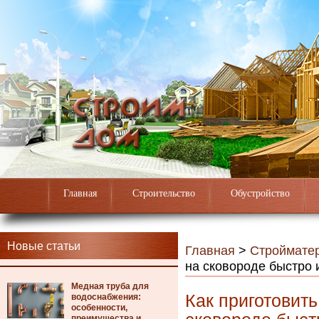
Главная
Строительство
Обустройство
Новые статьи
Главная
>
Строймате
на сковороде быстро 
Медная труба для
Как приготовить
водоснабжения:
особенности,
преимущества и