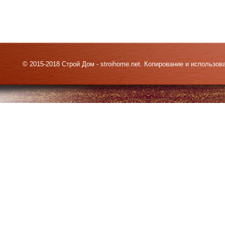
© 2015-2018 Строй Дом - stroihome.net. Копирование и использо