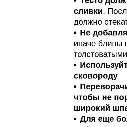
Тесто долж
сливки
. Пос
должно стекат
Не добавля
иначе блины 
толстоватыми
Используйт
сковороду
Переворач
чтобы не по
широкий шпа
Для еще бо