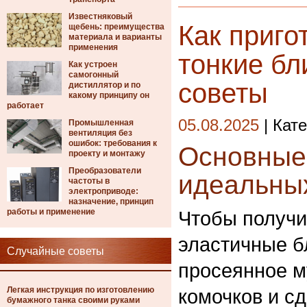
Известняковый
Как приго
щебень: преимущества
материала и варианты
применения
тонкие б
Как устроен
самогонный
советы
дистиллятор и по
какому принципу он
работает
05.08.2025
| Кат
Промышленная
вентиляция без
ошибок: требования к
Основные
проекту и монтажу
Преобразователи
идеальных
частоты в
электроприводе:
назначение, принцип
работы и применение
Чтобы получи
эластичные б
Случайные советы
просеянное му
Легкая инструкция по изготовлению
комочков и с
бумажного танка своими руками