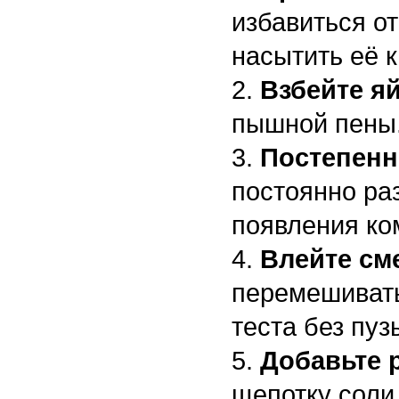
избавиться о
насытить её 
Взбейте я
пышной пены
Постепенн
постоянно ра
появления ко
Влейте см
перемешивать
теста без пуз
Добавьте 
щепотку соли