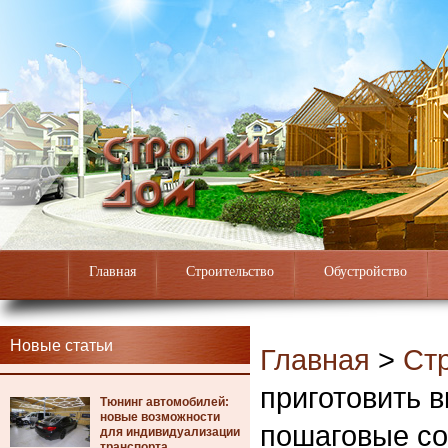
Главная
Строительство
Обустройство
Новые статьи
Главная
>
Ст
приготовить 
Тюнинг автомобилей:
новые возможности
пошаговые с
для индивидуализации
транспорта