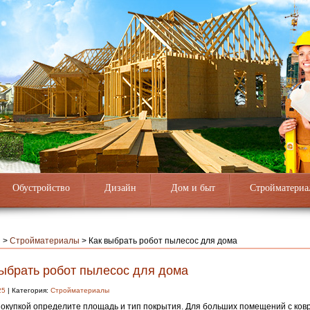
Обустройство
Дизайн
Дом и быт
Стройматериа
я
>
Стройматериалы
>
Как выбрать робот пылесос для дома
выбрать робот пылесос для дома
25
| Категория:
Стройматериалы
окупкой определите площадь и тип покрытия. Для больших помещений с ко