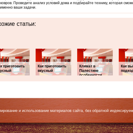
 ковров. Проведите анализ условий дома и подбирайте технику, которая смо
именно ваши задачи.
ожие статьи:
к приготовить
Как приготовить
Климат в
Как вы
кусный
вкусный
Палестине
подхо
особенности
Копирование и использование материалов сайта, без обратной индексируе