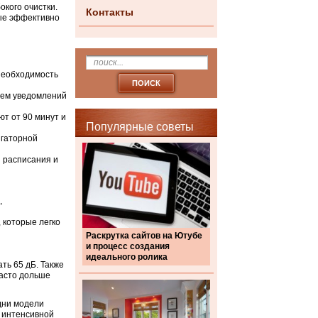
кого очистки.
Контакты
рые эффективно
 необходимость
тем уведомлений
ют от 90 минут и
Популярные советы
игаторной
я расписания и
,
 которые легко
Раскрутка сайтов на Ютубе
и процесс создания
идеального ролика
ть 65 дБ. Также
часто дольше
дни модели
и интенсивной