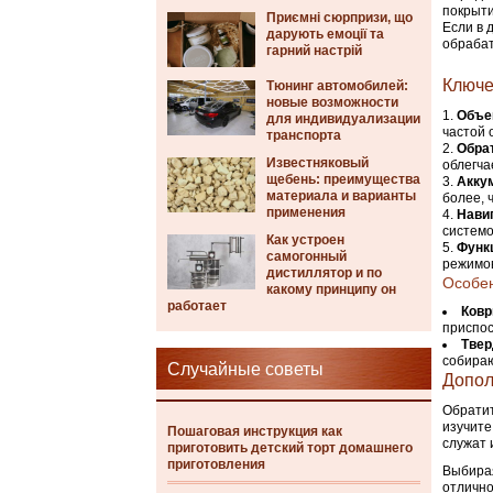
покрыти
Приємні сюрпризи, що
Если в 
дарують емоції та
обрабат
гарний настрій
Ключе
Тюнинг автомобилей:
новые возможности
Объе
для индивидуализации
частой 
транспорта
Обрат
Известняковый
облегча
щебень: преимущества
Акку
материала и варианты
более, 
применения
Нави
системо
Как устроен
Функ
самогонный
режимов
дистиллятор и по
Особен
какому принципу он
работает
Ков
приспо
Тве
собираю
Случайные советы
Допол
Обратит
изучите
Пошаговая инструкция как
служат 
приготовить детский торт домашнего
приготовления
Выбирая
отлично