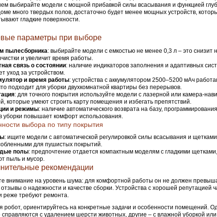
ем выбирайте модели с мощной прибавкой силы всасывания и функцией глубо
доме много твердых полов, достаточно будет менее мощных устройств, кото
ывают гладкие поверхности.
вые параметры при выборе
м пылесборника
: выбирайте модели с емкостью не менее 0,3 л – это снизит
очистки и увеличит время работы.
ная связь о состоянии
: наличие индикаторов заполнения и адаптивных сис
ет уход за устройством.
мулятор и время работы
: устройства с аккумулятором 2500–5200 мАч работа
что подходит для уборки двухкомнатной квартиры без перерывов.
гация
: для точного покрытия используйте модели с лазерной или камера-нав
й, которые умеют строить карту помещения и избегать препятствий.
ции и режимы
: наличие автоматического возврата на базу, программировани
 уборки повышает комфорт использования.
ности выбора по типу покрытия
ры
: ищите модели с автоматической регулировкой силы всасывания и щетками
собленными для пушистых покрытий.
рдые полы
: предпочтение отдается компактным моделям с гладкими щетками,
т пыль и мусор.
нительные рекомендации
е внимание на уровень шума: для комфортной работы он не должен превыша
 отзывы о надежности и качестве сборки. Устройства с хорошей репутацией 
и реже требуют ремонта.
 робот, ориентируйтесь на конкретные задачи и особенности помещений. О
 справляются с удалением шерсти животных, другие – с влажной уборкой ил