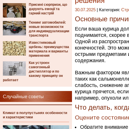
решения
Приємні сюрпризи, що
дарують емоції та
30.07.2025
| Категория:
Стр
гарний настрій
Основные причин
Тюнинг автомобилей:
новые возможности
Если ваша курица дол
для индивидуализации
поднимается, скорее 
транспорта
Одной из распростра
Известняковый
щебень: преимущества
конечностей. Это мож
материала и варианты
острыми предметами 
применения
содержания.
Как устроен
самогонный
дистиллятор и по
Важным фактором явл
какому принципу он
таких как сальмонелл
работает
слабость, снижение а
курица прячется, есл
Случайные советы
например, опухоли ил
Что делать, когд
Климат в полупустынях особенности
Оцените состояни
и характеристики
Обратите внимание 