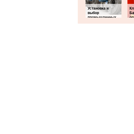
Установка и
Кл
выбор
Ба
промышленных
оп