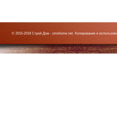
© 2015-2018 Строй Дом - stroihome.net. Копирование и использо