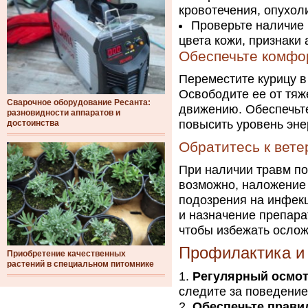
кровотечения, опухол
Проверьте наличие 
цвета кожи, признаки 
Обеспечьте комфо
Переместите курицу в 
Освободите ее от тяж
Сварочное оборудование Ресанта:
движению. Обеспечьте
разновидности аппаратов и
повысить уровень эне
достоинства
Обратитесь к вете
При наличии травм по
возможно, наложение 
подозрения на инфекц
и назначение препара
чтобы избежать ослож
Профилактика и 
Приобретение качественных
растений в специальном питомнике
Регулярный осмо
следите за поведени
Обеспечьте прави