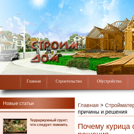
Главная
Строительство
Обустройство
Новые статьи
Главная
>
Строймате
причины и решения
Террариумный грунт:
Почему курица 
что следует помнить