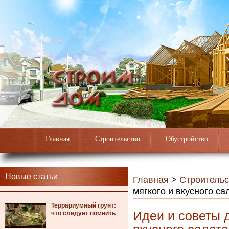
Главная
Строительство
Обустройство
Новые статьи
Главная
>
Строительс
мягкого и вкусного са
Террариумный грунт:
Идеи и советы 
что следует помнить