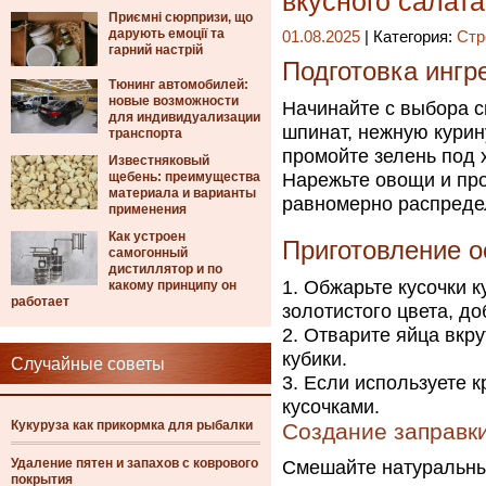
вкусного салат
Приємні сюрпризи, що
дарують емоції та
01.08.2025
| Категория:
Стр
гарний настрій
Подготовка ингр
Тюнинг автомобилей:
новые возможности
Начинайте с выбора с
для индивидуализации
шпинат, нежную курин
транспорта
промойте зелень под 
Известняковый
щебень: преимущества
Нарежьте овощи и про
материала и варианты
равномерно распредел
применения
Как устроен
Приготовление о
самогонный
дистиллятор и по
Обжарьте кусочки к
какому принципу он
работает
золотистого цвета, до
Отварите яйца вкру
кубики.
Случайные советы
Если используете к
кусочками.
Кукуруза как прикормка для рыбалки
Создание заправк
Удаление пятен и запахов с коврового
Смешайте натуральны
покрытия