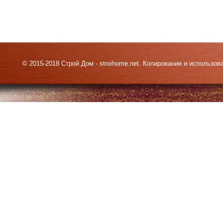
© 2015-2018 Строй Дом - stroihome.net. Копирование и использо