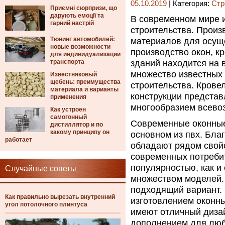
05.10.2019
| Категория:
Стр
Приємні сюрпризи, що
дарують емоції та
В современном мире 
гарний настрій
строительства.
Произв
Тюнинг автомобилей:
материалов для осуще
новые возможности
производство окон, к
для индивидуализации
транспорта
зданий находится на 
множество известных 
Известняковый
щебень: преимущества
строительства. Крове
материала и варианты
конструкции предста
применения
многообразием всево
Как устроен
самогонный
Современные оконные
дистиллятор и по
какому принципу он
основном из пвх. Бла
работает
обладают рядом свой
современных потребит
популярностью, как и
Случайные советы
множеством моделей.
подходящий вариант. 
Как правильно вырезать внутренний
изготовлением оконны
угол потолочного плинтуса
имеют отличный дизай
дополнением для люб