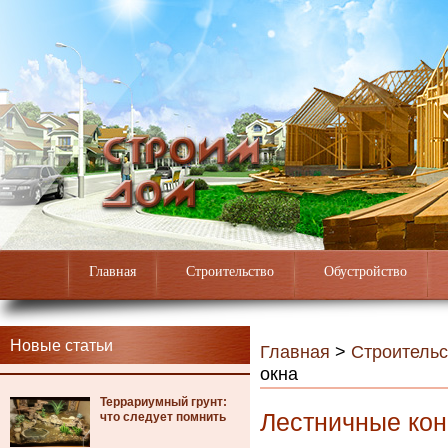
Главная
Строительство
Обустройство
Новые статьи
Главная
>
Строительс
окна
Террариумный грунт:
Лестничные кон
что следует помнить