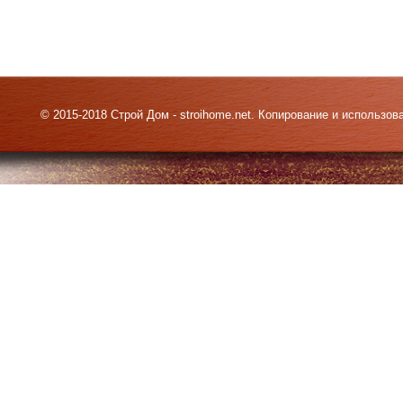
© 2015-2018 Строй Дом - stroihome.net. Копирование и использо