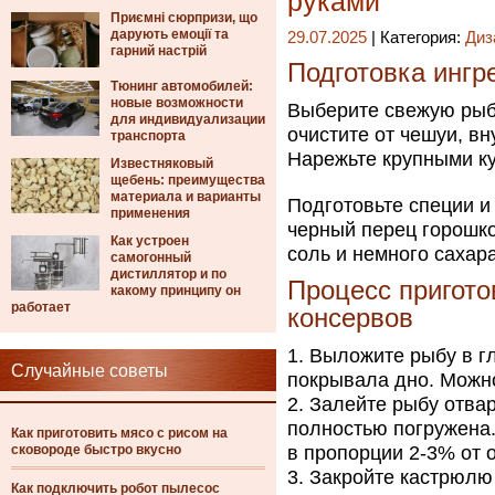
руками
Приємні сюрпризи, що
дарують емоції та
29.07.2025
| Категория:
Диз
гарний настрій
Подготовка ингр
Тюнинг автомобилей:
новые возможности
Выберите свежую рыбу
для индивидуализации
очистите от чешуи, вн
транспорта
Нарежьте крупными ку
Известняковый
щебень: преимущества
материала и варианты
Подготовьте специи и
применения
черный перец горошко
Как устроен
соль и немного сахар
самогонный
дистиллятор и по
Процесс пригот
какому принципу он
работает
консервов
Выложите рыбу в г
Случайные советы
покрывала дно. Можно
Залейте рыбу отва
полностью погружена.
Как приготовить мясо с рисом на
сковороде быстро вкусно
в пропорции 2-3% от 
Закройте кастрюлю
Как подключить робот пылесос