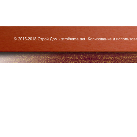
© 2015-2018 Строй Дом - stroihome.net. Копирование и использо