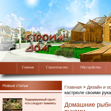
Главная
Строительство
Обустройство
Новые статьи
Главная
>
Дизайн и 
кастрюле своими рук
Террариумный грунт:
Домашние рыбн
что следует помнить