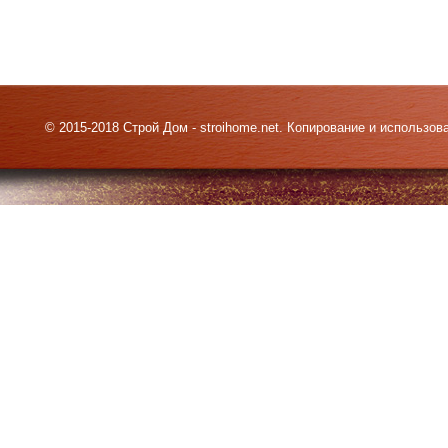
© 2015-2018 Строй Дом - stroihome.net. Копирование и использо