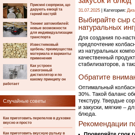
закусок и блюд
Приємні сюрпризи, що
дарують емоції та
31.07.2025
| Категория:
Диз
гарний настрій
Выбирайте сыр 
Тюнинг автомобилей:
натуральных инг
новые возможности
для индивидуализации
Для создания по-наст
транспорта
предпочтение колбас
Известняковый
щебень: преимущества
из натуральных компо
материала и варианты
качественный продукт
применения
стабилизаторов, а так
Как устроен
самогонный
дистиллятор и по
Обратите вниман
какому принципу он
работает
Оптимальный колбасн
30%. Такой баланс об
текстуру. Твердые со
Случайные советы
и закуски, мягкие – д
блюда.
Как приготовить перепелов в духовке
Рекомендации п
вкусно и просто
Как приготовить вкусную рульку в
Проверяйте срок 