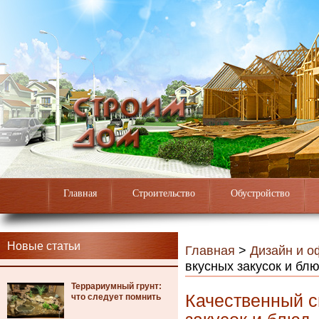
Главная
Строительство
Обустройство
Новые статьи
Главная
>
Дизайн и 
вкусных закусок и бл
Террариумный грунт:
Качественный с
что следует помнить