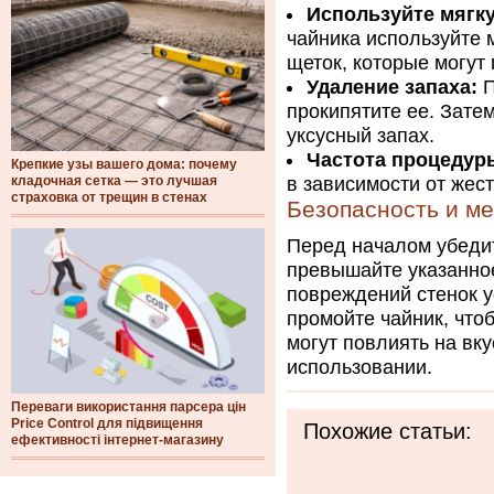
Используйте мягку
чайника используйте м
щеток, которые могут
Удаление запаха:
П
прокипятите ее. Зате
уксусный запах.
Частота процедур
Крепкие узы вашего дома: почему
кладочная сетка — это лучшая
в зависимости от жес
страховка от трещин в стенах
Безопасность и м
Перед началом убедит
превышайте указанное
повреждений стенок 
промойте чайник, чтоб
могут повлиять на вк
использовании.
Переваги використання парсера цін
Price Control для підвищення
Похожие статьи:
ефективності інтернет-магазину