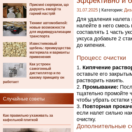
эффективно и б
Приємні сюрпризи, що
дарують емоції та
31.07.2025
| Категория:
Диз
гарний настрій
Для удаления налета 
Тюнинг автомобилей:
налейте в него смесь
новые возможности
составлять 1 часть ук
для индивидуализации
транспорта
уксуса добавьте 2 ст
Известняковый
до кипения.
щебень: преимущества
материала и варианты
Процесс очистки
применения
Как устроен
Кипячение раство
самогонный
дистиллятор и по
оставьте его закрыты
какому принципу он
растворить накипь.
работает
Промывание:
Посл
тщательно промойте ч
Случайные советы
чтобы убрать остатки 
Повторная прокач
если налет сильно на
Как правильно ухаживать за
очистку.
кафельной плиткой
Дополнительные с