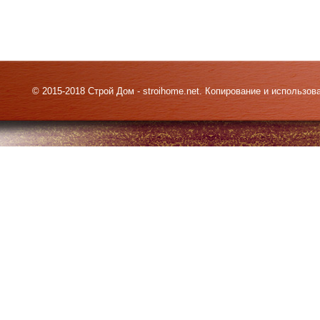
© 2015-2018 Строй Дом - stroihome.net. Копирование и использо