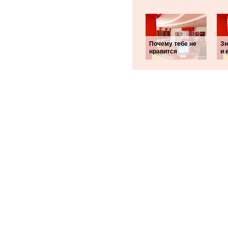
Почему тебе не
Зн
нравится
и 