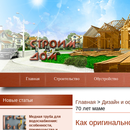
Главная
Строительство
Обустройство
Новые статьи
Главная
>
Дизайн и 
70 лет маме
Медная труба для
Как оригинально
водоснабжения:
особенности,
преимущества и