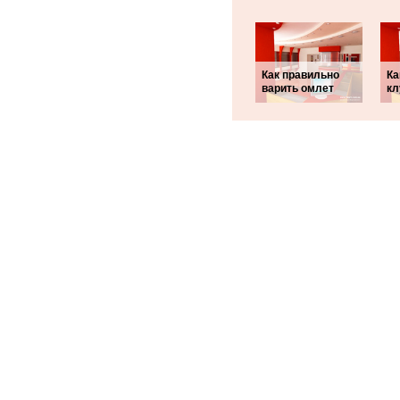
Как правильно
Ка
варить омлет
кл