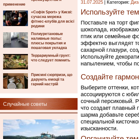
31.07.2025
| Категория:
Диз
применение
Используйте тем
«Софія Sport» у Києві:
сучасна мережа
фітнес-клубів для всієї
Поставьте на торт фи
родини
шоколада, изображаю
Полиуретановые
птик или семейные ф
наливные полы:
эффектно выглядят т
плюсы покрытия и
пошаговая укладка
сахарной глазури, с
Террариумный грунт:
Используйте декорат
что следует помнить
напылением, чтобы по
Приємні сюрпризи, що
Создайте гармон
дарують емоції та
гарний настрій
Выберите оттенки, ко
ассоциируются с юбил
сочный персиковый. Р
Случайные советы
что создает плавный 
шарма добавьте сере
специальной кисточко
изысканности.
Организуйте те