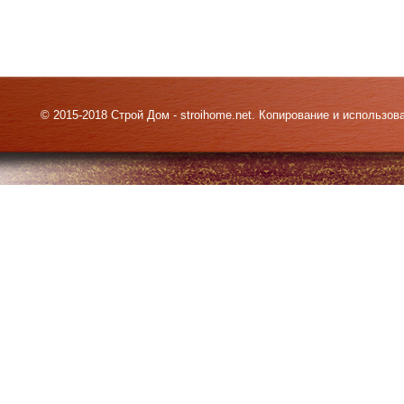
© 2015-2018 Строй Дом - stroihome.net. Копирование и использо