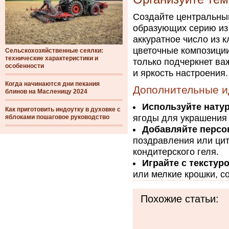
Создайте центральный
образующих серию из
аккуратное число из к
цветочные композиции
Сельскохозяйственные сеялки:
технические характеристики и
только подчеркнет ва
особенности
и яркость настроения.
Когда начинаются дни пекания
Дополнительные и
блинов на Масленицу 2024
Используйте нату
Как приготовить индоутку в духовке с
ягоды для украшения 
яблоками пошаговое руководство
Добавляйте персо
поздравления или цит
кондитерского геля.
Играйте с текстуро
или мелкие крошки, с
Похожие статьи: