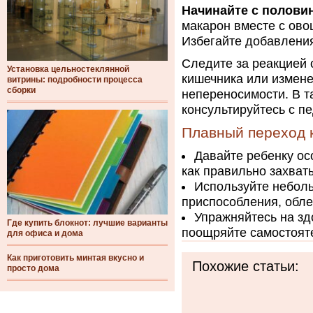
Начинайте с полови
макарон вместе с ов
Избегайте добавления
Следите за реакцией 
Установка цельностеклянной
кишечника или измене
витрины: подробности процесса
сборки
непереносимости. В т
консультируйтесь с п
Плавный переход 
Давайте ребенку ос
как правильно захваты
Используйте небол
приспособления, обл
Упражняйтесь на зд
Где купить блокнот: лучшие варианты
поощряйте самостояте
для офиса и дома
Как приготовить минтая вкусно и
Похожие статьи:
просто дома