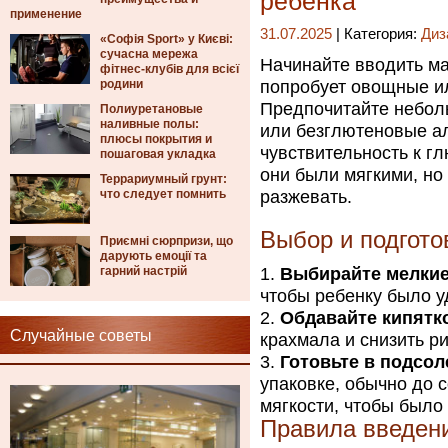
ребенка
применение
31.07.2025
| Категория:
Диз
«Софія Sport» у Києві:
сучасна мережа
Начинайте вводить ма
фітнес-клубів для всієї
родини
попробует овощные ил
Предпочитайте небол
Полиуретановые
наливные полы:
или безглютеновые ал
плюсы покрытия и
чувствительность к г
пошаговая укладка
они были мягкими, но
Террариумный грунт:
что следует помнить
разжевать.
Выбор и подгото
Приємні сюрпризи, що
дарують емоції та
гарний настрій
Выбирайте мелки
чтобы ребенку было у
Обдавайте кипятк
Случайные советы
крахмала и снизить ри
Готовьте в подсо
упаковке, обычно до 
мягкости, чтобы было
Правила введен