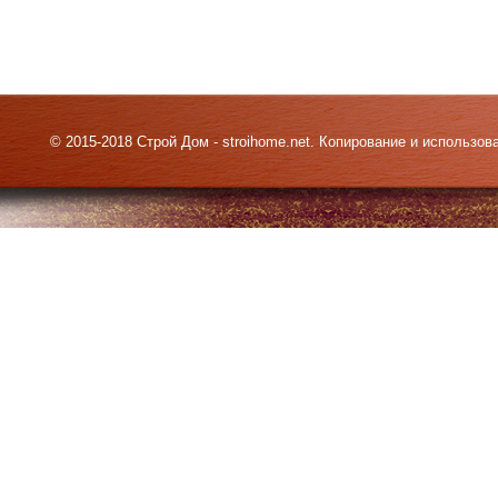
© 2015-2018 Строй Дом - stroihome.net. Копирование и использо