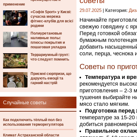
советы
применение
29.07.2025
| Категория:
Диз
«Софія Sport» у Києві:
сучасна мережа
Начинайте приготовле
фітнес-клубів для всієї
родини
свежую говядину с ярк
Перед готовкой обяза
Полиуретановые
наливные полы:
бумажным полотенцем
плюсы покрытия и
добавить насыщенный 
пошаговая укладка
соли, перца, чеснока 
Террариумный грунт:
что следует помнить
Советы по приго
Приємні сюрпризи, що
Температура и вре
дарують емоції та
гарний настрій
рекомендуется высока
приготовления – 2-3 
тушения выбирайте н
Случайные советы
мясо стало мягким.
Подготовка перед 
температуре за 15-20
Как подключить тёплый пол без
добиться равномерно
использования терморегулятора
Правильное охлаж
Климат Астраханской области