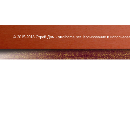
© 2015-2018 Строй Дом - stroihome.net. Копирование и использо