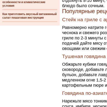
отдохнуть 5-10 минут
особенности и климатические
блюдо было сочным.
условия
Популярные рец
Как приготовить вкусный витаминный
салат пошаговая инструкция
Стейк на гриле с 
Равномерно натрите г
чеснока и свежего ро
гриле по 2-3 минуты 
подачей дайте мясу о
овощами или свежим 
Тушеная говядина
Обжарьте кубики говя
сковороде, добавьте л
бульон, добавьте лав
медленном огне 1,5-2 
картофельным пюре и
Говядина по-азиат
Нарежьте мясо тонким
соуса, имбиря, чеснок