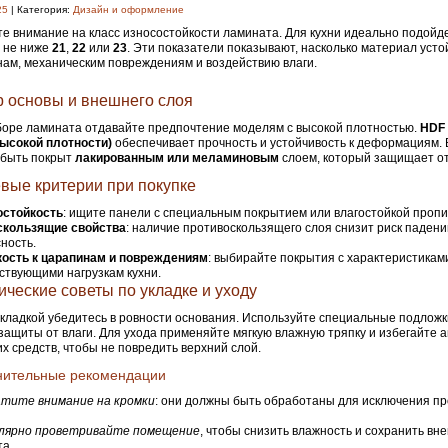
25
| Категория:
Дизайн и оформление
е внимание на класс износостойкости ламината. Для кухни идеально подойд
 не ниже
21
,
22
или
23
. Эти показатели показывают, насколько материал усто
ам, механическим повреждениям и воздействию влаги.
 основы и внешнего слоя
оре ламината отдавайте предпочтение моделям с высокой плотностью.
HDF 
высокой плотности)
обеспечивает прочность и устойчивость к деформациям. 
 быть покрыт
лакированным или меламиновым
слоем, который защищает от 
вые критерии при покупке
остойкость
: ищите панели с специальным покрытием или влагостойкой пропи
скользящие свойства
: наличие противоскользящего слоя снизит риск падени
ность.
кость к царапинам и повреждениям
: выбирайте покрытия с характеристикам
ствующими нагрузкам кухни.
ические советы по укладке и уходу
кладкой убедитесь в ровности основания. Используйте специальные подлож
защиты от влаги. Для ухода применяйте мягкую влажную тряпку и избегайте 
х средств, чтобы не повредить верхний слой.
нительные рекомендации
тите внимание на кромки
: они должны быть обработаны для исключения п
лярно проветривайте помещение
, чтобы снизить влажность и сохранить вн
а.