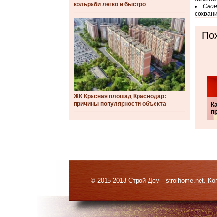
кольраби легко и быстро
Свое
сохрани
Пох
ЖК Красная площад Краснодар:
причины популярности объекта
Ка
п
© 2015-2018 Строй Дом - stroihome.net. 