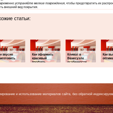
временно устраняйте мелкие повреждения
, чтобы предотвратить их распр
ть внешний вид покрытия.
ожие статьи:
к вкусно
Как оформить
Климат в
Как вы
риготовить
красивый
Венесуэле
оптим
профиль
особенности
Копирование и использование материалов сайта, без обратной индексируе