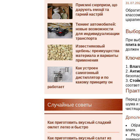
31.07.20
Приємні сюрпризи, що
дарують емоції та
Обратит
гарний настрій
классом
царапин
Тюнинг автомобилей:
новые возможности
Выбор
для индивидуализации
транспорта
При выб
плита 
Известняковый
должен
щебень: преимущества
материала и варианты
Ключе
применения
Влаг
Как устроен
Анти
самогонный
безопас
дистиллятор и по
Стой
какому принципу он
соответ
работает
Практ
Перед у
шума и 
Случайные советы
чистящи
Допол
Как приготовить вкусный сладкий
Обра
омлет легко и быстро
влаги.
Регу
Как приготовить вкусный салат из
ламинат