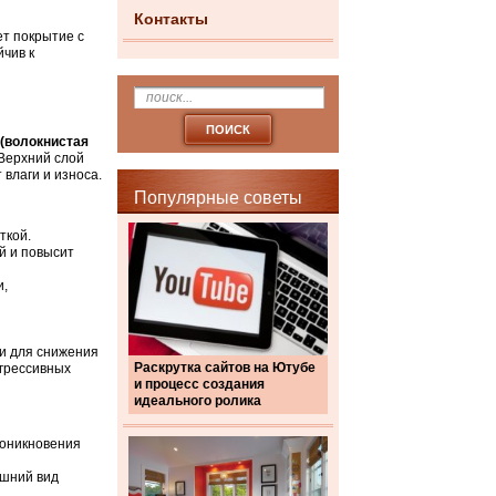
Контакты
ет покрытие с
йчив к
(волокнистая
Верхний слой
влаги и износа.
Популярные советы
ткой.
й и повысит
и,
ки для снижения
Раскрутка сайтов на Ютубе
агрессивных
и процесс создания
идеального ролика
роникновения
ешний вид