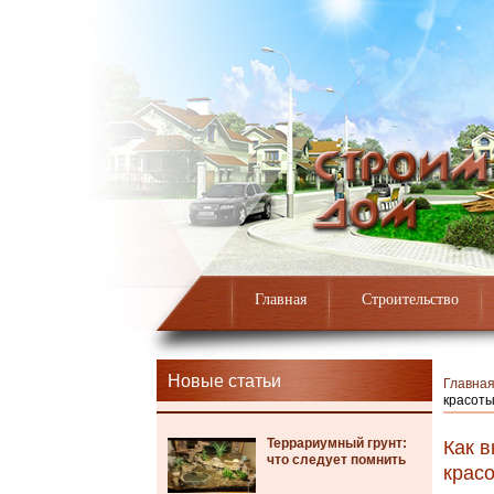
Главная
Строительство
Новые статьи
Главна
красот
Террариумный грунт:
Как 
что следует помнить
крас