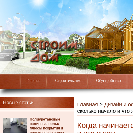
Главная
Строительство
Обустройство
Новые статьи
Главная
>
Дизайн и 
сколько начало и что 
Полиуретановые
Когда начинаетс
наливные полы:
плюсы покрытия и
пошаговая укладка