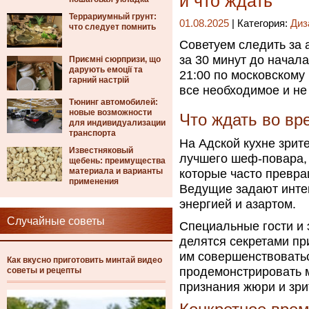
и что ждать
Террариумный грунт:
01.08.2025
| Категория:
Диз
что следует помнить
Советуем следить за 
за 30 минут до начал
Приємні сюрпризи, що
дарують емоції та
21:00 по московскому
гарний настрій
все необходимое и не
Тюнинг автомобилей:
новые возможности
Что ждать во вр
для индивидуализации
транспорта
На Адской кухне зрит
Известняковый
лучшего шеф-повара,
щебень: преимущества
материала и варианты
которые часто превр
применения
Ведущие задают инте
энергией и азартом.
Случайные советы
Специальные гости и 
делятся секретами пр
им совершенствоватьс
Как вкусно приготовить минтай видео
продемонстрировать м
советы и рецепты
признания жюри и зри