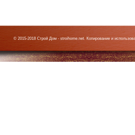
© 2015-2018 Строй Дом - stroihome.net. Копирование и использо