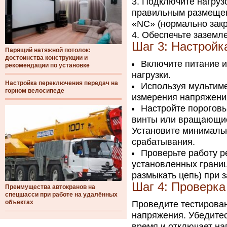
Подключите нагрузо
правильным размещен
«NC» (нормально зак
Обеспечьте заземле
Шаг 3: Настройк
Парящий натяжной потолок:
достоинства конструкции и
Включите питание и
рекомендации по установке
нагрузки.
Настройка переключения передач на
Используя мультиме
горном велосипеде
измерения напряжени
Настройте пороговы
винты или вращающиес
Установите минималь
срабатывания.
Проверьте работу р
установленных границ
размыкать цепь) при 
Шаг 4: Проверка
Преимущества автокранов на
спецшасси при работе на удалённых
объектах
Проведите тестирован
напряжения. Убедитес
время и отключает на