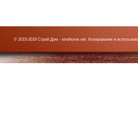
© 2015-2018 Строй Дом - stroihome.net. Копирование и использо