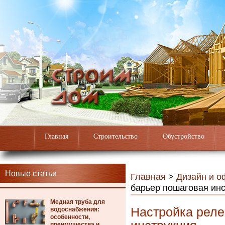
Главная
Строительство
Обустройство
Новые статьи
Главная
>
Дизайн и 
барьер пошаговая ин
Медная труба для
Настройка реле
водоснабжения:
особенности,
преимущества и