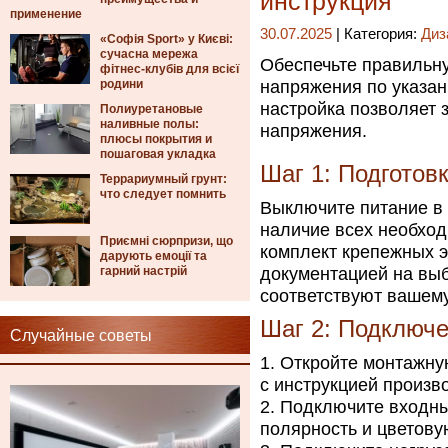
инструкция
применение
30.07.2025
| Категория:
Диз
«Софія Sport» у Києві:
сучасна мережа
Обеспечьте правильну
фітнес-клубів для всієї
родини
напряжения по указа
настройка позволяет 
Полиуретановые
наливные полы:
напряжения.
плюсы покрытия и
пошаговая укладка
Шаг 1: Подготов
Террариумный грунт:
что следует помнить
Выключите питание в 
наличие всех необход
Приємні сюрпризи, що
комплект крепежных э
дарують емоції та
гарний настрій
документацией на выб
соответствуют вашем
Шаг 2: Подключе
Случайные советы
Откройте монтажную
с инструкцией произв
Подключите входны
полярность и цветову