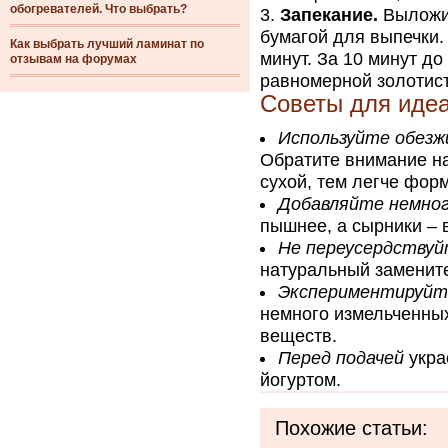
обогревателей. Что выбрать?
Запекание.
Выложит
бумагой для выпечки.
Как выбрать лучший ламинат по
минут. За 10 минут д
отзывам на форумах
равномерной золотист
Советы для иде
Используйте обезж
Обратите внимание на
сухой, тем легче фор
Добавляйте немног
пышнее, а сырники – 
Не переусердствуй
натуральный замените
Экспериментируйте
немного измельченных
веществ.
Перед подачей
укра
йогуртом.
Похожие статьи: