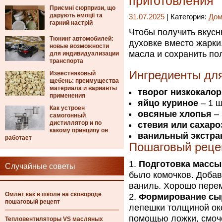
приготовления
Приємні сюрпризи, що
дарують емоції та
31.07.2025
| Категория:
Дом
гарний настрій
Чтобы получить вкусн
Тюнинг автомобилей:
духовке вместо жарки
новые возможности
масла и сохранить по
для индивидуализации
транспорта
Ингредиенты для
Известняковый
щебень: преимущества
материала и варианты
творог низкокало
применения
яйцо куриное
– 1 ш
Как устроен
овсяные хлопья
– 
самогонный
дистиллятор и по
стевия или сахар
какому принципу он
ванильный экстра
работает
Пошаговый реце
Подготовка массы
Случайные советы
было комочков. Добав
ваниль. Хорошо пере
Омлет как в школе на сковороде
Формирование сы
пошаговый рецепт
лепешки толщиной око
помощью ложки, смоч
Тепловентиляторы VS масляных