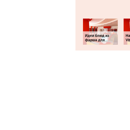
Идеи блюд из
На
фарша для
Vi