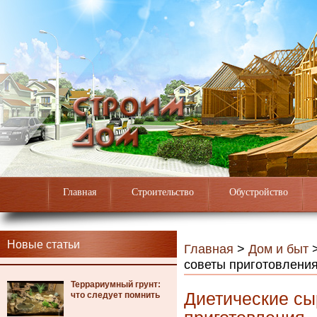
Главная
Строительство
Обустройство
Новые статьи
Главная
>
Дом и быт
советы приготовлени
Террариумный грунт:
Диетические сы
что следует помнить