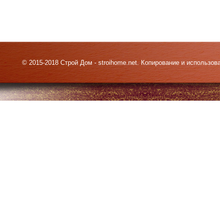
© 2015-2018 Строй Дом - stroihome.net. Копирование и использо