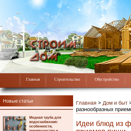
Главная
Строительство
Обустройство
Новые статьи
Главная
>
Дом и быт
разнообразных прием
Медная труба для
Идеи блюд из ф
водоснабжения:
особенности,
преимущества и