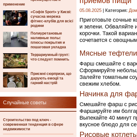
приемов пищи
применение
05.08.2025
| Категория:
Дом
«Софія Sport» у Києві:
сучасна мережа
Приготовьте сочные к
фітнес-клубів для всієї
родини
и зелени. Обваляйте 
корочки. Такой вариа
Полиуретановые
наливные полы:
сочетается с овощным
плюсы покрытия и
пошаговая укладка
Мясные тефтели 
Террариумный грунт:
что следует помнить
Фарш смешайте с варе
Сформируйте небольш
Приємні сюрпризи, що
Залейте томатным соу
дарують емоції та
гарний настрій
свежим хлебом.
Начинка для фа
Случайные советы
Смешайте фарш с рис
Фаршируйте им болгар
Выпекайте 40 минут п
Строительство под ключ -
вкусное блюдо для се
современная тенденция в сфере
недвижимости
Рисовые котлет