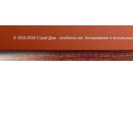
© 2015-2018 Строй Дом - stroihome.net. Копирование и использо