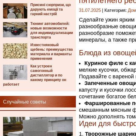
пятилетнего ре
Приємні сюрпризи, що
дарують емоції та
31.07.2025
| Категория:
Дом
гарний настрій
Сделайте ужин ярким
Тюнинг автомобилей:
разнообразные овощи,
новые возможности
разнообразие поможе
для индивидуализации
транспорта
минералы, а также пр
Известняковый
щебень: преимущества
Блюда из овоще
материала и варианты
применения
Куриное филе с к
Как устроен
мелкие кусочки, обжа
самогонный
дистиллятор и по
Подавайте с вареной 
какому принципу он
Запеченные овощи
работает
капусту и кусочки лос
сочетание богатое бе
Случайные советы
Фаршированные п
смешанным мясным фа
Можно дополнять том
Идеи для быстро
Творожные шарики