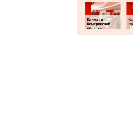
Климат в
Ка
Кемеровской
пр
области