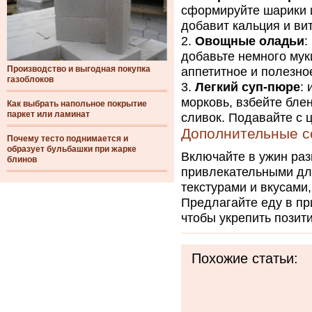
сформируйте шарики и
добавит кальция и ви
Овощные оладьи
:
добавьте немного мук
Производство и выгодная покупка
аппетитное и полезно
газоблоков
Легкий суп-пюре
:
морковь, взбейте бле
Как выбрать напольное покрытие
паркет или ламинат
сливок. Подавайте с 
Дополнительные с
Почему тесто поднимается и
образует бульбашки при жарке
Включайте в ужин ра
блинов
привлекательными дл
текстурами и вкусами
Предлагайте еду в пр
чтобы укрепить позит
Похожие статьи: