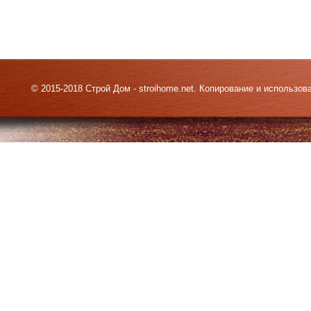
© 2015-2018 Строй Дом - stroihome.net. Копирование и использо