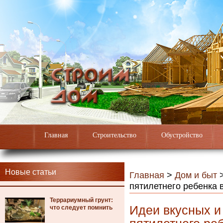
Главная
Строительство
Обустройство
Новые статьи
Главная
>
Дом и быт
пятилетнего ребенка 
Террариумный грунт:
Идеи вкусных и
что следует помнить