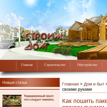
Главная
Строительство
Обустройство
Новые статьи
Главная
>
Дом и быт
своими руками
Террариумный грунт:
Как пошить пак
что следует помнить