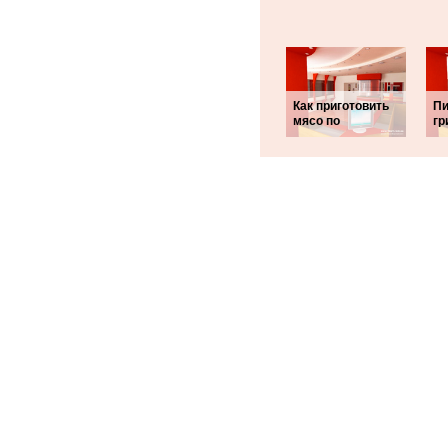
Как приготовить
Пи
мясо по
гр