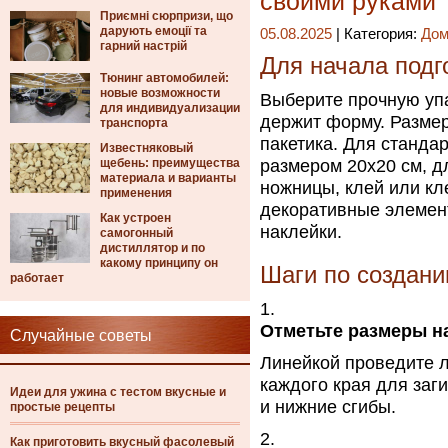
своими руками
Приємні сюрпризи, що
дарують емоції та
05.08.2025
| Категория:
Дом
гарний настрій
Для начала подг
Тюнинг автомобилей:
новые возможности
Выберите прочную упа
для индивидуализации
держит форму. Размер
транспорта
пакетика. Для станда
Известняковый
щебень: преимущества
размером 20х20 см, д
материала и варианты
ножницы, клей или кл
применения
декоративные элемент
Как устроен
наклейки.
самогонный
дистиллятор и по
какому принципу он
Шаги по создани
работает
Отметьте размеры н
Случайные советы
Линейкой проведите л
каждого края для заг
Идеи для ужина с тестом вкусные и
и нижние сгибы.
простые рецепты
Как приготовить вкусный фасолевый