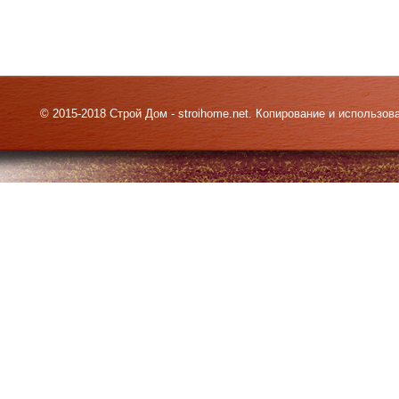
© 2015-2018 Строй Дом - stroihome.net. Копирование и использо