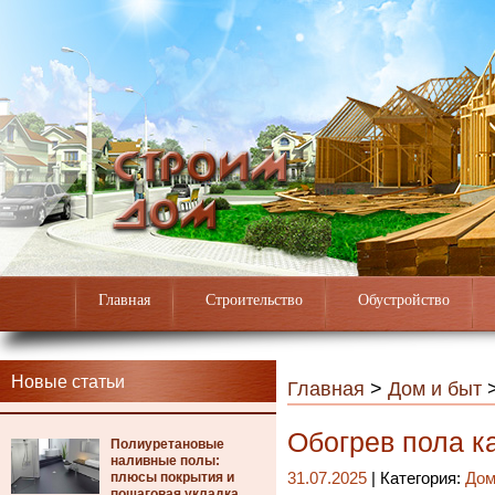
Главная
Строительство
Обустройство
Новые статьи
Главная
>
Дом и быт
Обогрев пола к
Полиуретановые
наливные полы:
плюсы покрытия и
31.07.2025
| Категория:
Дом
пошаговая укладка