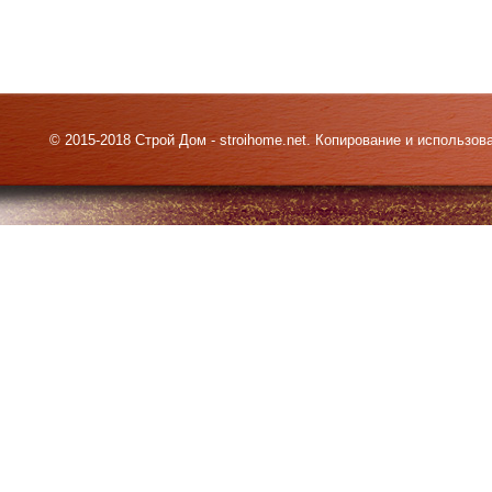
© 2015-2018 Строй Дом - stroihome.net. Копирование и использо