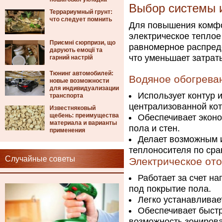
Выбор системы 
Террариумный грунт:
что следует помнить
Для повышения комфо
электрическое теплое
Приємні сюрпризи, що
равномерное распред
дарують емоції та
что уменьшает затрат
гарний настрій
Тюнинг автомобилей:
Водяное обогрева
новые возможности
для индивидуализации
Использует контур и
транспорта
централизованной кот
Известняковый
щебень: преимущества
Обеспечивает экон
материала и варианты
пола и стен.
применения
Делает возможным 
теплоносителя по сра
Случайные советы
Электрическое от
Работает за счет н
под покрытие пола.
Легко устанавливае
Обеспечивает быстр
возможность зониров