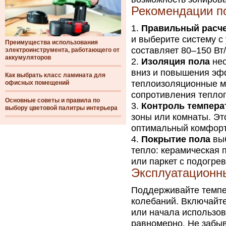
Рекомендации по
Правильный расч
и выберите систему с
Преимущества использования
составляет 80–150 Вт/
электроинструмента, работающего от
аккумуляторов
Изоляция пола
нео
вниз и повышения эф
Как выбрать класс ламината для
теплоизоляционные м
офисных помещений
сопротивления тепло
Основные советы и правила по
Контроль темпера
выбору цветовой палитры интерьера
зоны или комнаты. Эт
оптимальный комфорт
Покрытие пола
выб
тепло: керамическая 
или паркет с подогре
Эксплуатационн
Поддерживайте темпер
колебаний. Включайте
или начала использов
равномерно. Не забыв