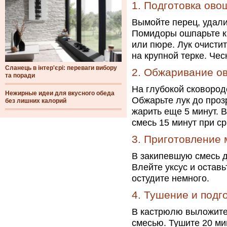
1. Подготовка ово
Вымойте перец, удали
Помидоры ошпарьте ки
или пюре. Лук очисти
на крупной терке. Чес
Сланець в інтер'єрі: переваги вибору
2. Обжаривание о
та поради
На глубокой сковород
Нежирные идеи для вкусного обеда
Обжарьте лук до проз
без лишних калорий
жарить еще 5 минут.
смесь 15 минут при с
3. Приготовление
В закипевшую смесь д
Влейте уксус и оставь
остудите немного.
4. Тушение и подго
В кастрюлю выложите
смесью. Тушите 20 ми