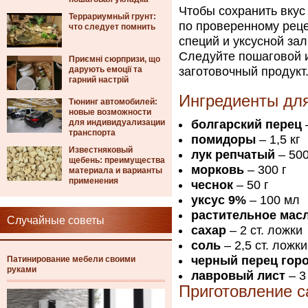
Чтобы сохранить вкус 
Террариумный грунт:
по проверенному реце
что следует помнить
специй и уксусной за
Следуйте пошаговой и
Приємні сюрпризи, що
дарують емоції та
заготовочный продукт
гарний настрій
Ингредиенты для
Тюнинг автомобилей:
новые возможности
для индивидуализации
болгарский перец
–
транспорта
помидоры
– 1,5 кг
Известняковый
лук репчатый
– 500
щебень: преимущества
морковь
– 300 г
материала и варианты
применения
чеснок
– 50 г
уксус 9%
– 100 мл
растительное мас
Случайные советы
сахар
– 2 ст. ложки
соль
– 2,5 ст. ложки
черный перец гор
Патинирование мебели своими
руками
лавровый лист
– 3
Приготовление с