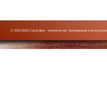
© 2015-2018 Строй Дом - stroihome.net. Копирование и использо