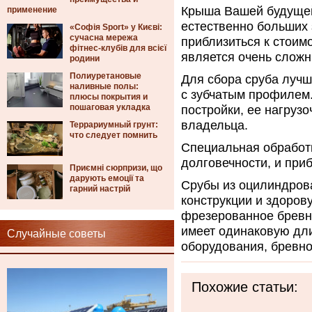
Крыша Вашей будущей
применение
естественно больших 
«Софія Sport» у Києві:
сучасна мережа
приблизиться к стоимо
фітнес-клубів для всієї
является очень слож
родини
Полиуретановые
Для сбора сруба лучш
наливные полы:
с зубчатым профилем
плюсы покрытия и
пошаговая укладка
постройки, ее нагруз
владельца.
Террариумный грунт:
что следует помнить
Специальная обработк
долговечности, и приб
Приємні сюрпризи, що
дарують емоції та
Срубы из оцилиндрова
гарний настрій
конструкции и здоро
фрезерованное бревно
имеет одинаковую дли
Случайные советы
оборудования, бревно
Похожие статьи: