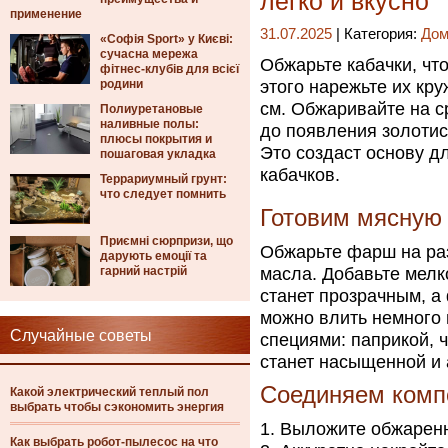
легко и вкусно
применение
31.07.2025
| Категория:
Дом
«Софія Sport» у Києві:
сучасна мережа
Обжарьте кабачки, что
фітнес-клубів для всієї
родини
этого нарежьте их кр
см. Обжаривайте на с
Полиуретановые
наливные полы:
до появления золотист
плюсы покрытия и
Это создаст основу д
пошаговая укладка
кабачков.
Террариумный грунт:
что следует помнить
Готовим мясную
Приємні сюрпризи, що
Обжарьте фарш на ра
дарують емоції та
гарний настрій
масла. Добавьте мелко
станет прозрачным, а
можно влить немного 
Случайные советы
специями: паприкой, 
станет насыщенной и
Соединяем комп
Какой электрический теплый пол
выбрать чтобы сэкономить энергия
Выложите обжаренны
Как выбрать робот-пылесос на что