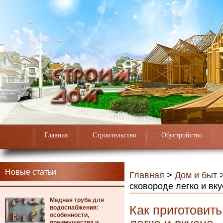
Главная
Строительство
Обустройство
Новые статьи
Главная
>
Дом и быт
сковороде легко и вк
Медная труба для
Как приготовит
водоснабжения:
особенности,
преимущества и