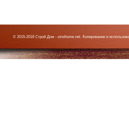
© 2015-2018 Строй Дом - stroihome.net. Копирование и использо