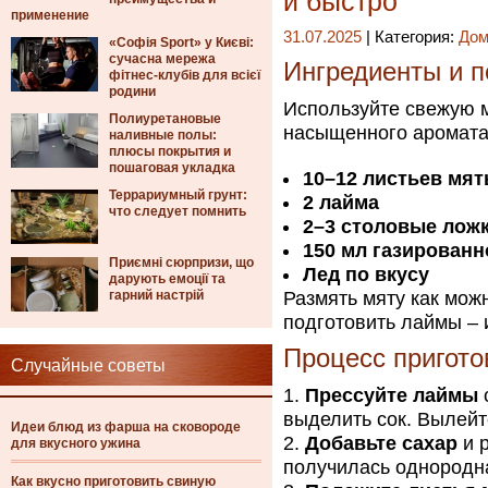
и быстро
применение
31.07.2025
| Категория:
Дом
«Софія Sport» у Києві:
сучасна мережа
Ингредиенты и п
фітнес-клубів для всієї
родини
Используйте свежую м
Полиуретановые
насыщенного аромата
наливные полы:
плюсы покрытия и
пошаговая укладка
10–12 листьев мя
Террариумный грунт:
2 лайма
что следует помнить
2–3 столовые ложк
150 мл газирован
Приємні сюрпризи, що
Лед по вкусу
дарують емоції та
гарний настрій
Размять мяту как можн
подготовить лаймы – 
Процесс пригото
Случайные советы
Прессуйте лаймы
выделить сок. Вылейте
Идеи блюд из фарша на сковороде
Добавьте сахар
и 
для вкусного ужина
получилась однородн
Как вкусно приготовить свиную