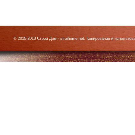
© 2015-2018 Строй Дом - stroihome.net. Копирование и использо