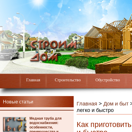
Главная
Строительство
Обустройство
Новые статьи
Главная
>
Дом и быт
легко и быстро
Медная труба для
Как приготовит
водоснабжения:
особенности,
преимущества и