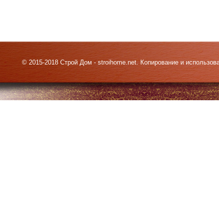
© 2015-2018 Строй Дом - stroihome.net. Копирование и использо