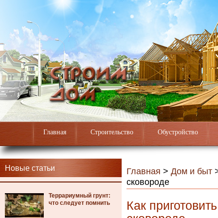
Главная
Строительство
Обустройство
Новые статьи
Главная
>
Дом и быт
сковороде
Террариумный грунт:
Как приготовит
что следует помнить