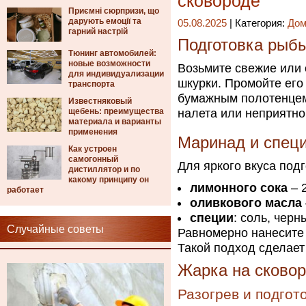
сковороде
Приємні сюрпризи, що
дарують емоції та
05.08.2025
| Категория:
Дом
гарний настрій
Подготовка рыб
Тюнинг автомобилей:
новые возможности
Возьмите свежие или
для индивидуализации
шкурки. Промойте его
транспорта
бумажным полотенцем
Известняковый
щебень: преимущества
налета или неприятно
материала и варианты
применения
Маринад и спец
Как устроен
самогонный
Для яркого вкуса подг
дистиллятор и по
какому принципу он
лимонного сока
– 
работает
оливкового масла
специи
: соль, чер
Случайные советы
Равномерно нанесите 
Такой подход сделает
Жарка на сково
Разогрев и подгот