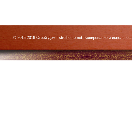
© 2015-2018 Строй Дом - stroihome.net. Копирование и использо