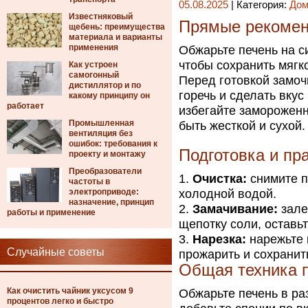
05.08.2025
| Категория:
Дом
Известняковый
Прямые рекоменд
щебень: преимущества
материала и варианты
применения
Обжарьте печень на с
чтобы сохранить мягк
Как устроен
самогонный
Перед готовкой замочи
дистиллятор и по
горечь и сделать вку
какому принципу он
работает
избегайте замороженн
Промышленная
быть жесткой и сухой.
вентиляция без
ошибок: требования к
Подготовка и пр
проекту и монтажу
Преобразователи
Очистка:
снимите п
частоты в
электроприводе:
холодной водой.
назначение, принцип
Замачивание:
зале
работы и применение
щепотку соли, оставьт
Нарезка:
нарежьте 
Случайные советы
прожарить и сохранит
Общая техника 
Как очистить чайник уксусом 9
Обжарьте печень в ра
процентов легко и быстро