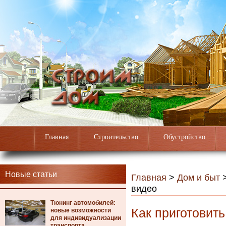
Главная
Строительство
Обустройство
Новые статьи
Главная
>
Дом и быт
видео
Тюнинг автомобилей:
Как приготовит
новые возможности
для индивидуализации
транспорта