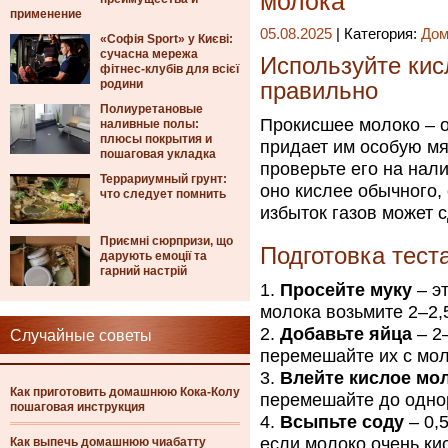
молока
применение
05.08.2025
| Категория:
Дом
«Софія Sport» у Києві:
сучасна мережа
Используйте ки
фітнес-клубів для всієї
родини
правильно
Полиуретановые
Прокисшее молоко – о
наливные полы:
плюсы покрытия и
придает им особую мя
пошаговая укладка
проверьте его на нал
Террариумный грунт:
оно кислее обычного,
что следует помнить
избыток газов может 
Приємні сюрпризи, що
Подготовка тест
дарують емоції та
гарний настрій
Просейте муку
– э
молока возьмите 2–2,5
Добавьте яйца
– 2
Случайные советы
перемешайте их с мол
Влейте кислое мо
Как приготовить домашнюю Кока-Колу
перемешайте до одно
пошаговая инструкция
Всыпьте соду
– 0,
если молоко очень ки
Как выпечь домашнюю чиабатту