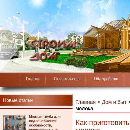
Главная
Строительство
Обустройство
Новые статьи
Главная
>
Дом и быт
молока
Медная труба для
Как приготовит
водоснабжения:
особенности,
преимущества и