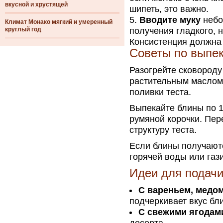
вкусной и хрустящей
шипеть, это важно.
Вводите муку
небо
Климат Монако мягкий и умеренный
круглый год
получения гладкого, н
Консистенция должна 
Советы по выпе
Разогрейте сковороду
растительным маслом.
поливки теста.
Выпекайте блины по 1
румяной корочки. Пер
структуру теста.
Если блины получают
горячей воды или газ
Идеи для подачи
С вареньем, медо
подчеркивает вкус бл
С свежими ягодам