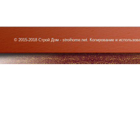
© 2015-2018 Строй Дом - stroihome.net. Копирование и использо