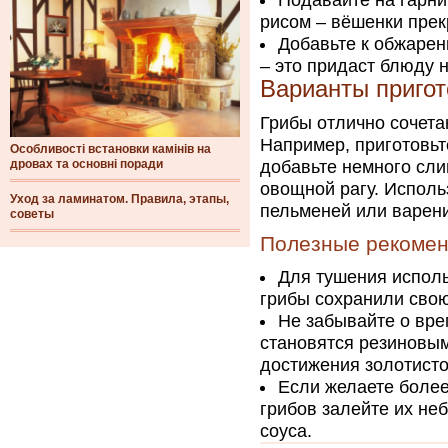
Подавайте на гарн
рисом – вёшенки прек
Добавьте к обжарен
– это придаст блюду 
Варианты пригот
Грибы отлично сочета
Например, приготовьт
Особливості встановки камінів на
дровах та основні поради
добавьте немного сли
овощной рагу. Исполь
Уход за ламинатом. Правила, этапы,
пельменей или варени
советы
Полезные рекоме
Для тушения исполь
грибы сохранили свою
Не забывайте о вре
становятся резиновым
достижения золотисто
Если желаете боле
грибов залейте их не
соуса.