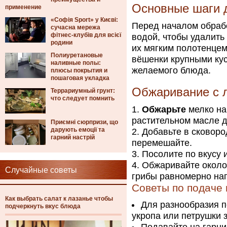
Основные шаги 
применение
«Софія Sport» у Києві:
Перед началом обраб
сучасна мережа
фітнес-клубів для всієї
водой, чтобы удалить 
родини
их мягким полотенце
Полиуретановые
вёшенки крупными кус
наливные полы:
желаемого блюда.
плюсы покрытия и
пошаговая укладка
Обжаривание с 
Террариумный грунт:
что следует помнить
Обжарьте
мелко на
растительном масле д
Приємні сюрпризи, що
дарують емоції та
Добавьте в сковор
гарний настрій
перемешайте.
Посолите по вкусу 
Обжаривайте около 
Случайные советы
грибы равномерно нап
Советы по подаче
Как выбрать салат к лазанье чтобы
Для разнообразия п
подчеркнуть вкус блюда
укропа или петрушки з