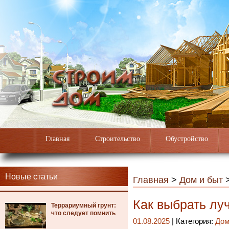
Главная
Строительство
Обустройство
Новые статьи
Главная
>
Дом и быт
Как выбрать лу
Террариумный грунт:
что следует помнить
01.08.2025
| Категория:
Дом