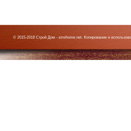
© 2015-2018 Строй Дом - stroihome.net. Копирование и использо