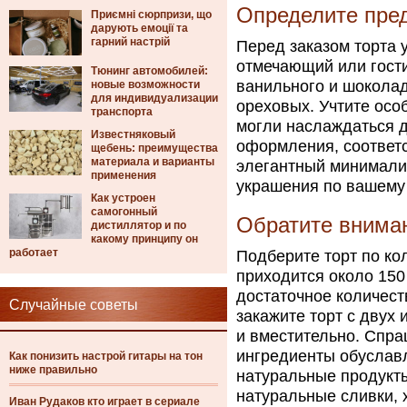
Определите пред
Приємні сюрпризи, що
дарують емоції та
гарний настрій
Перед заказом торта 
отмечающий или гости
Тюнинг автомобилей:
ванильного и шоколад
новые возможности
для индивидуализации
ореховых. Учтите особ
транспорта
могли наслаждаться д
Известняковый
оформления, соответс
щебень: преимущества
материала и варианты
элегантный минимализ
применения
украшения по вашему
Как устроен
самогонный
Обратите вниман
дистиллятор и по
какому принципу он
работает
Подберите торт по ко
приходится около 150 
достаточное количест
Случайные советы
закажите торт с двух
и вместительно. Спра
ингредиенты обуслав
Как понизить настрой гитары на тон
ниже правильно
натуральные продукты
натуральные сливки,
Иван Рудаков кто играет в сериале