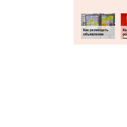
Как размещать
Ка
объявление
ро
ци