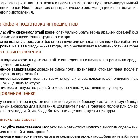
логию заваривания. Это позволит добиться богатого вкуса, комбинируя мягкий
ной пеной. Ниже представлены практические рекомендации и пошаговая ин
го приготовления.
 кофе и подготовка ингредиентов
льзуйте свежемолотый кофе
: оптимально брать зерна арабики средней об
отые до консистенции крупного сахара.
ство воды
: используйте фильтрованную или минеральную воду без избыточ
ровка
: на 100 мл воды – 7-8 г кофе, что обеспечивает насыщенность без горе
сс приготовления
ев воды и кофе
: в турке смешайте ингредиенты и начните нагревать на средн
до кипения сразу.
енное заваривание
: доведите смесь почти до кипения, отойдет пена, после э
аккуратно перемешайте.
орное нагревание
: верните турку на огонь и снова доведите до появления пы
 насыщенную текстуру.
тие кофе
: аккуратно разлейте кофе по чашкам, оставляя пену сверху.
товление пенки
учения плотной и густой пены используйте небольшую металлическую банку 
ьный аксессуар для взбивания. Взбивайте пену из горячего молока или сливо
е перед подачей, чтобы добиться насыщенного вкуса и текстуры.
нительные советы
льзуйте качественное молоко
: выбирать стоит молоко с высоким содержан
ыла плотной и насыщенной.
дините напиток и пену
: на этапе сервировки аккуратно добавляйте взбитое 