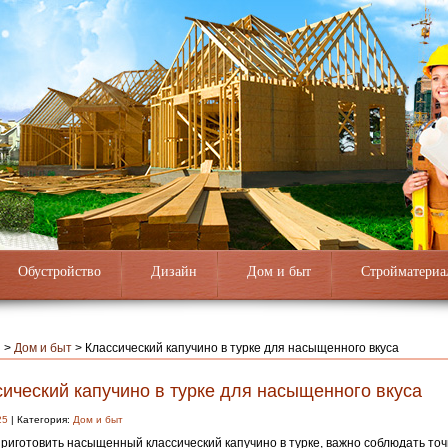
Обустройство
Дизайн
Дом и быт
Стройматериа
я
>
Дом и быт
>
Классический капучино в турке для насыщенного вкуса
ический капучино в турке для насыщенного вкуса
25
| Категория:
Дом и быт
риготовить насыщенный классический капучино в турке, важно соблюдать то