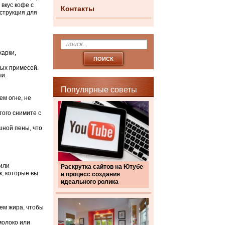
 вкус кофе с
Контакты
струкция для
жарки,
ных примесей.
чи.
Популярные советы
ем огне, не
того снимите с
шной пены, что
или
Раскрутка сайтов на Ютубе
к, которые вы
и процесс создания
идеального ролика
ием жира, чтобы
молоко или