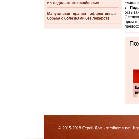
и что делает его особенным
сливки 
Пода
остыван
Мануальная терапия – эффективная
Следова
борьба с болезнями без лекарств
ароматн
превосх
Пох
Ка
н
© 2015-2018 Строй Дом - stroihome.net. 