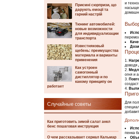
и техно
Приємні сюрпризи, що
насыщен
дарують емоції та
домашне
гарний настрій
Выбор
Тюнинг автомобилей:
новые возможности
Испо
для индивидуализации
перемол
транспорта
Каче
Известняковый
Дози
щебень: преимущества
Проце
материала и варианты
применения
Нагр
доводя 
Как устроен
Медл
самогонный
огня и 
дистиллятор и по
Повт
какому принципу он
создаст
работает
Выли
Приго
Для пол
Случайные советы
специал
добавит
Допол
Как приготовить зимой салат анкл
бенс пошаговая инструкция
Испо
пенка б
О чем рассказывает сериал Кальмар
Объе