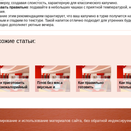
сверху, создавая слоистость, характерную для классического капучино.
вать правильно
: подавайте в небольших чашках с приятной температурой, 
ия.
ние этим рекомендациям гарантирует, что ваш капучино в турке получится 
ым и гладким по текстуре. Такой напиток отлично подходит для утренних буд
одно дополняет уютные вечера.
ожие статьи:
к приготовить
Плов без мяса
Как правильно
Как п
изкокалорийный
вкусные и
готовить
теплы
Копирование и использование материалов сайта, без обратной индексируе