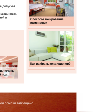
не допуская
насыщенным,
ней и
Способы зонирование
помещения
Как выбрать кондиционер?
одключить
й пол
мой ссылки запрещено.