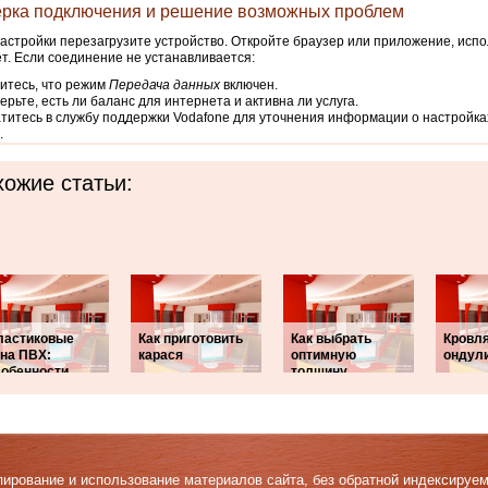
рка подключения и решение возможных проблем
астройки перезагрузите устройство. Откройте браузер или приложение, исп
т. Если соединение не устанавливается:
итесь, что режим
Передача данных
включен.
ерьте, есть ли баланс для интернета и активна ли услуга.
титесь в службу поддержки Vodafone для уточнения информации о настройка
.
ожие статьи:
ластиковые
Как приготовить
Как выбрать
Кровл
кна ПВХ:
карася
оптимную
ондул
собенности
толщину
Копирование и использование материалов сайта, без обратной индексируе