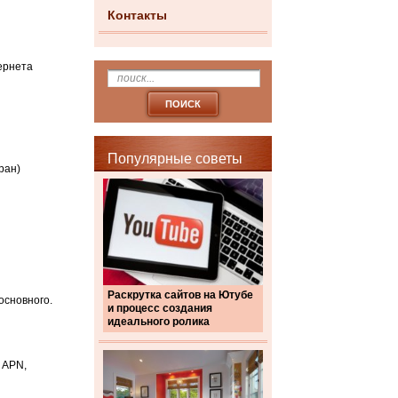
Контакты
ернета
Популярные советы
тран)
Раскрутка сайтов на Ютубе
основного.
и процесс создания
идеального ролика
 APN,