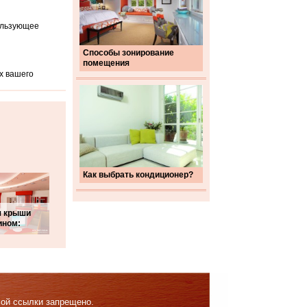
ользующее
Способы зонирование
помещения
х вашего
Как выбрать кондиционер?
я крыши
ином:
мой ссылки запрещено.