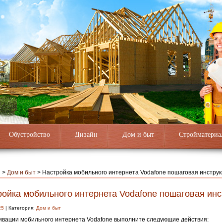
Обустройство
Дизайн
Дом и быт
Стройматериа
я
>
Дом и быт
>
Настройка мобильного интернета Vodafone пошаговая инстру
ройка мобильного интернета Vodafone пошаговая инс
25
| Категория:
Дом и быт
ивации мобильного интернета Vodafone выполните следующие действия: