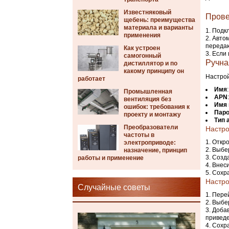
Известняковый
Прове
щебень: преимущества
материала и варианты
Подкл
применения
Автом
передаю
Как устроен
Если 
самогонный
Ручна
дистиллятор и по
какому принципу он
Настрой
работает
Имя
Промышленная
APN
вентиляция без
Имя 
ошибок: требования к
Пар
проекту и монтажу
Тип 
Преобразователи
Настро
частоты в
Откро
электроприводе:
Выбе
назначение, принцип
Созд
работы и применение
Внес
Сохра
Настро
Случайные советы
Пере
Выбе
Добав
привед
Сохра