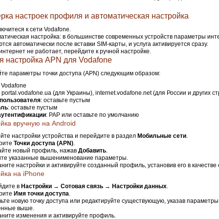
рка настроек профиля и автоматическая настройка
ючитеся к сети Vodafone.
атическая настройка: в большинстве современных устройств параметры инт
тся автоматически после вставки SIM-карты, и услуга активируется сразу.
интернет не работает, перейдите к ручной настройке.
я настройка APN для Vodafone
те параметры точки доступа (APN) следующим образом:
: Vodafone
: portal.vodafone.ua (для Украины), internet.vodafone.net (для России и других с
пользователя
: оставьте пустым
оль
: оставьте пустым
аутентификации
: PAP или оставьте по умолчанию
йка вручную на Android
йте настройки устройства и перейдите в раздел
Мобильные сети
.
рите
Точки доступа (APN)
.
айте новый профиль, нажав
Добавить
.
ите указанные вышенименование параметры.
ните настройки и активируйте созданный профиль, установив его в качестве 
йка на iPhone
йдите в
Настройки
→
Сотовая связь
→
Настройки данных
.
рите
Имя точки доступа
.
ьте новую точку доступа или редактируйте существующую, указав параметры
енные выше.
ните изменения и активируйте профиль.