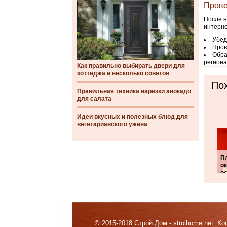
Прове
После н
интерне
Убед
Пров
Обра
региона
Как правильно выбирать двери для
коттеджа и несколько советов
Пох
Правильная техника нарезки авокадо
для салата
Идеи вкусных и полезных блюд для
вегетарианского ужина
П
о
о
© 2015-2018 Строй Дом - stroihome.net. 